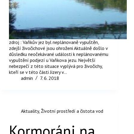
zdroj : Vaňkův jez byl neplánovaně vypuštěn,
zdejší živočichové jsou ohroženi Aktuálně došlo v
důsledku neočekávané události k neplánovanému
vypuštění podjezí u Vaňkova jezu. Největší
nebezpečí z této situace vyplývá pro živočichy,
kteří se v této části Jizery v…
admin
7. 6. 2018
Aktuality
,
Životní prostředí a čistota vod
Kormoráni na