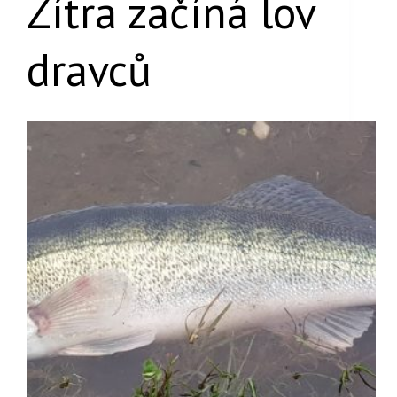
Zítra začíná lov
dravců