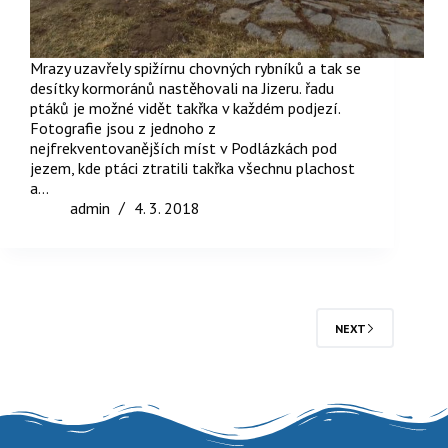
Mrazy uzavřely spižírnu chovných rybníků a tak se
desítky kormoránů nastěhovali na Jizeru. řadu
ptáků je možné vidět takřka v každém podjezí.
Fotografie jsou z jednoho z
nejfrekventovanějších míst v Podlázkách pod
jezem, kde ptáci ztratili takřka všechnu plachost
a…
admin
4. 3. 2018
NEXT