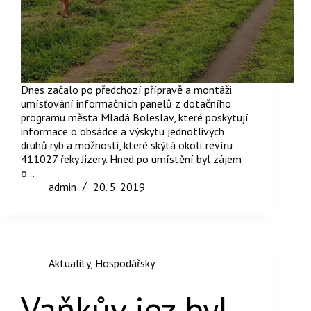
Dnes začalo po předchozí přípravě a montáži
umísťování informačních panelů z dotačního
programu města Mladá Boleslav, které poskytují
informace o obsádce a výskytu jednotlivých
druhů ryb a možnosti, které skýtá okolí revíru
411027 řeky Jizery. Hned po umístění byl zájem
o…
admin
20. 5. 2019
Aktuality
,
Hospodářský
Vaňkův jez byl