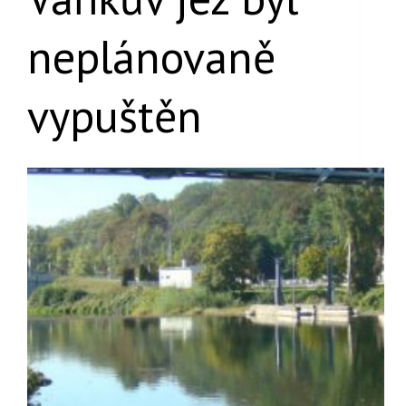
neplánovaně
vypuštěn