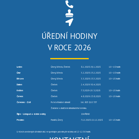
ÚŘEDNÍ HODINY
V ROCE 2026
Leden
Úterý, Středa, Čtvrtek
6.1.2026-29.1.2026
10 –16 hodin
Únor
Úterý, Středa
3.2.2026-25.2.2026
10 –16 hodin
Březen
Úterý, Středa
3.3.2026-25.3.2026
10–16 hodin
Duben
Čtvrtek
2.4.2026-30.4.2026
Květen
Čtvrtek
7.5.2026-28.5.2026
10–16 hodin
Červen
Čtvrtek
4.6.2026-25.6.2026
10–16 hodin
Červenec -Září
Po telefonické dohodě
tel. 603 910 557
Žádáme o dodržení dohodnutého termínu.
Říjen – Listopad a státní svátky
ZAVŘENO
Prosinec
Pondělí, Úterý
7.12.2026-22.12.2026
10–16 hodin
U všech uvedených úředních dnů respektujte polední přestávku od 12-12:30 hodin.