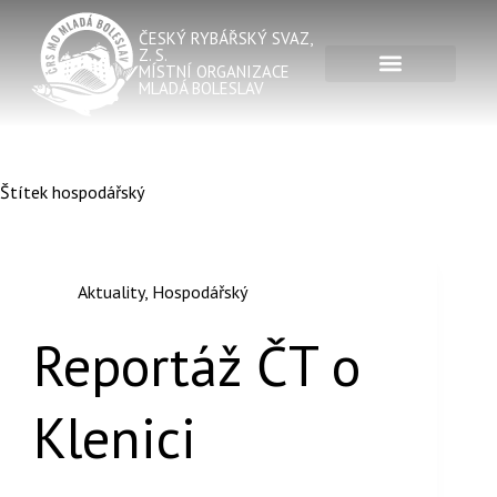
ČESKÝ RYBÁŘSKÝ SVAZ,
Z. S.
MÍSTNÍ ORGANIZACE
MLADÁ BOLESLAV
Štítek
hospodářský
Aktuality
,
Hospodářský
Reportáž ČT o
Klenici