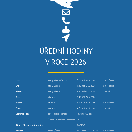
ÚŘEDNÍ HODINY
V ROCE 2026
Leden
Úterý, Středa, Čtvrtek
6.1.2026-29.1.2026
10 –16 hodin
Únor
Úterý, Středa
3.2.2026-25.2.2026
10 –16 hodin
Březen
Úterý, Středa
3.3.2026-25.3.2026
10–16 hodin
Duben
Čtvrtek
2.4.2026-30.4.2026
Květen
Čtvrtek
7.5.2026-28.5.2026
10–16 hodin
Červen
Čtvrtek
4.6.2026-25.6.2026
10–16 hodin
Červenec -Září
Po telefonické dohodě
tel. 603 910 557
Žádáme o dodržení dohodnutého termínu.
Říjen – Listopad a státní svátky
ZAVŘENO
Prosinec
Pondělí, Úterý
7.12.2026-22.12.2026
10–16 hodin