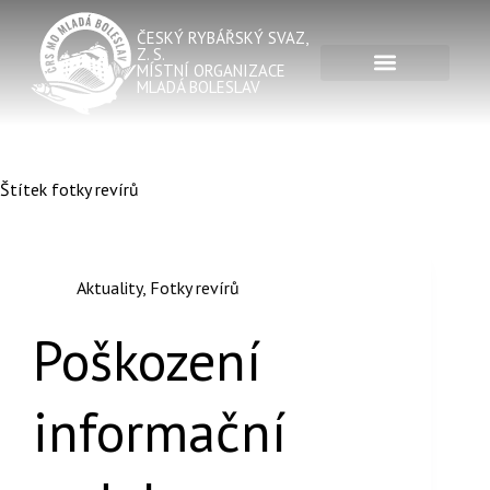
ČESKÝ RYBÁŘSKÝ SVAZ,
Z. S.
MÍSTNÍ ORGANIZACE
MLADÁ BOLESLAV
Štítek
fotky revírů
Aktuality
,
Fotky revírů
Poškození
informační