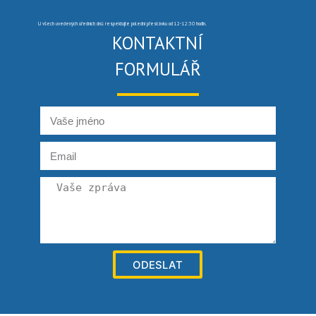
U všech uvedených úředních dnů respektujte polední přestávku od 12-12:30 hodin.
KONTAKTNÍ
FORMULÁŘ
ODESLAT