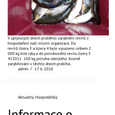
V uplynulých dnech proběhlo zarybnění revírů v
hospodaření naší místní organizace. Do
revírů Jizera 3 a Jizera 4 bylo vysazeno celkem 2
000 kg bíle ryby a do pstruhového revíru Jizery 3
413011 100 kg pstruha obeckého. Kromě
zarybňování v těchto dnech probíhá…
admin
17. 6. 2026
Aktuality
,
Hospodářský
Informace o