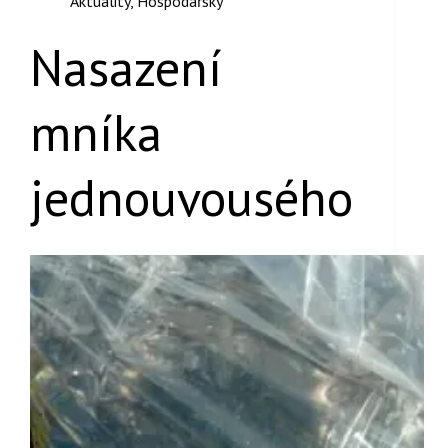
Aktuality
,
Hospodářský
Nasazení
mníka
jednouvousého