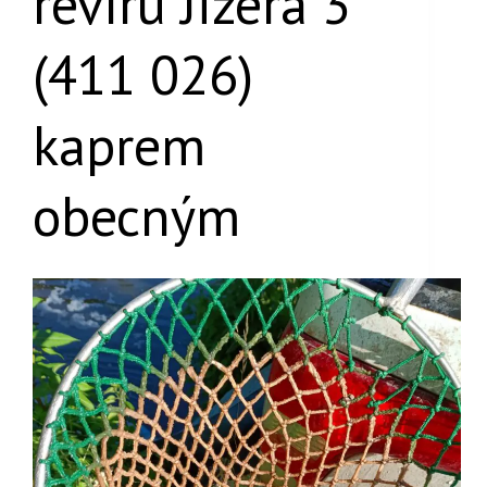
revíru Jizera 3
(411 026)
kaprem
obecným