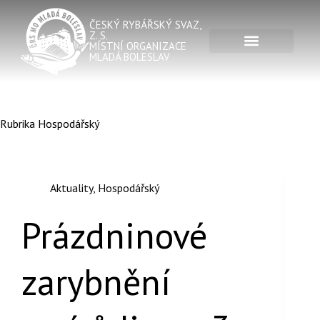
ČESKÝ RYBÁŘSKÝ SVAZ,
Z. S.
MÍSTNÍ ORGANIZACE
MLADÁ BOLESLAV
Rubrika
Hospodářský
Aktuality
,
Hospodářský
Prázdninové
zarybnění