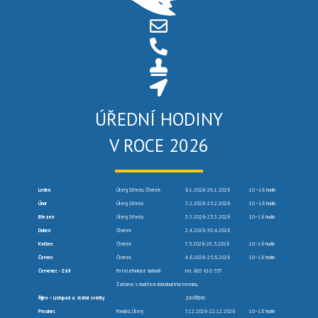
ÚŘEDNÍ HODINY
V ROCE 2026
Leden
Úterý, Středa, Čtvrtek
6.1.2026-29.1.2026
10 –16 hodin
Únor
Úterý, Středa
3.2.2026-25.2.2026
10 –16 hodin
Březen
Úterý, Středa
3.3.2026-25.3.2026
10–16 hodin
Duben
Čtvrtek
2.4.2026-30.4.2026
Květen
Čtvrtek
7.5.2026-28.5.2026
10–16 hodin
Červen
Čtvrtek
4.6.2026-25.6.2026
10–16 hodin
Červenec -Září
Po telefonické dohodě
tel. 603 910 557
Žádáme o dodržení dohodnutého termínu.
Říjen – Listopad a státní svátky
ZAVŘENO
Prosinec
Pondělí, Úterý
7.12.2026-22.12.2026
10–16 hodin