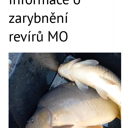
zarybnění
revírů MO