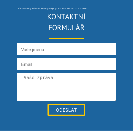
U všech uvedených úředních dnů respektujte polední přestávku od 12-12:30 hodin.
KONTAKTNÍ
FORMULÁŘ
ODESLAT