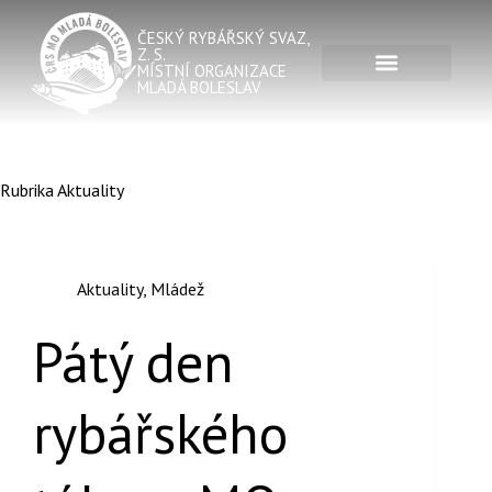
ČESKÝ RYBÁŘSKÝ SVAZ,
Z. S.
MÍSTNÍ ORGANIZACE
MLADÁ BOLESLAV
Rubrika
Aktuality
Aktuality
,
Mládež
Pátý den
rybářského