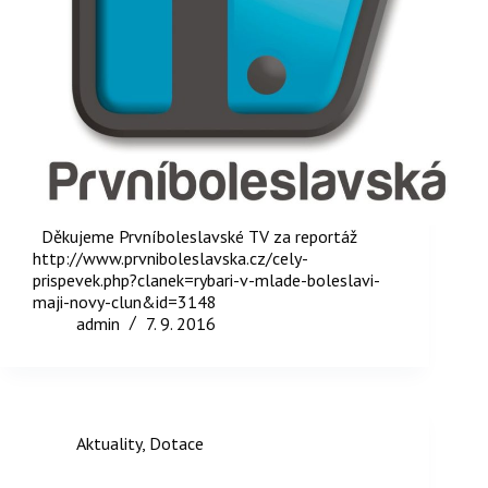
Děkujeme Prvníboleslavské TV za reportáž
http://www.prvniboleslavska.cz/cely-
prispevek.php?clanek=rybari-v-mlade-boleslavi-
maji-novy-clun&id=3148
admin
7. 9. 2016
Aktuality
,
Dotace