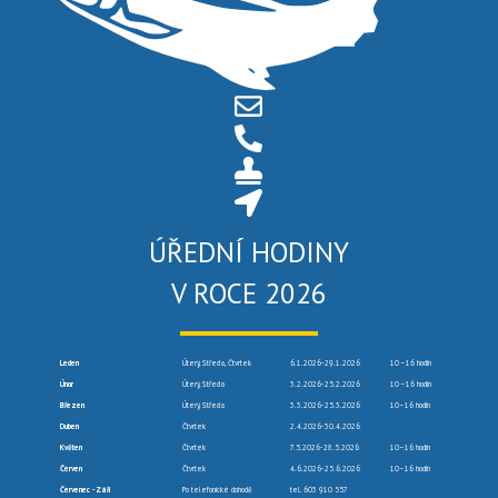
ÚŘEDNÍ HODINY
V ROCE 2026
Leden
Úterý, Středa, Čtvrtek
6.1.2026-29.1.2026
10 –16 hodin
Únor
Úterý, Středa
3.2.2026-25.2.2026
10 –16 hodin
Březen
Úterý, Středa
3.3.2026-25.3.2026
10–16 hodin
Duben
Čtvrtek
2.4.2026-30.4.2026
Květen
Čtvrtek
7.5.2026-28.5.2026
10–16 hodin
Červen
Čtvrtek
4.6.2026-25.6.2026
10–16 hodin
Červenec -Září
Po telefonické dohodě
tel. 603 910 557