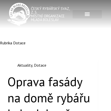
ČESKÝ RYBÁŘSKÝ SVAZ,
Z. S.
MÍSTNÍ ORGANIZACE
MLADÁ BOLESLAV
Rubrika
Dotace
Aktuality
,
Dotace
Oprava fasády
na domě rybářu