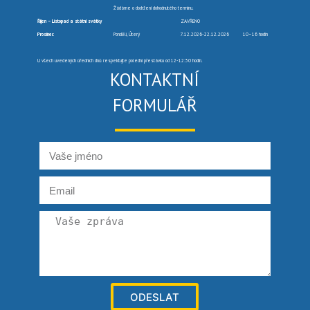
Žádáme o dodržení dohodnutého termínu.
Říjen – Listopad a státní svátky
ZAVŘENO
Prosinec
Pondělí, Úterý
7.12.2026-22.12.2026
10–16 hodin
U všech uvedených úředních dnů respektujte polední přestávku od 12-12:30 hodin.
KONTAKTNÍ
FORMULÁŘ
ODESLAT