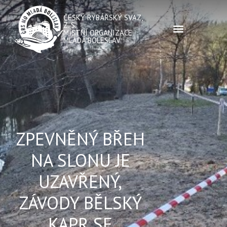
ČESKÝ RYBÁŘSKÝ SVAZ,
Z. S.
MÍSTNÍ ORGANIZACE
MLADÁ BOLESLAV
ZPEVNĚNÝ BŘEH
NA SLONU JE
UZAVŘENÝ,
ZÁVODY BĚLSKÝ
KAPR SE