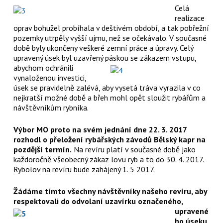
Celá
realizace
oprav bohužel probíhala v deštivém období, a tak pobřežní
pozemky utrpěly vyšší ujmu, než se očekávalo. V současné
době byly ukončeny veškeré zemní práce a úpravy. Celý
upravený úsek byl uzavřený páskou se zákazem vstupu,
abychom ochránili
vynaloženou investici,
úsek se pravidelně zalévá, aby vysetá tráva vyrazila v co
nejkratší možné době a břeh mohl opět sloužit rybářům a
návštěvníkům rybníka.
Výbor MO proto na svém jednání dne 22. 3. 2017
rozhodl o přeložení rybářských závodů Bělský kapr na
pozdější termín.
Na revíru platí v současné době jako
každoročně všeobecný zákaz lovu ryb a to do 30. 4. 2017.
Rybolov na revíru bude zahájený 1. 5 2017.
Žádáme tímto všechny návštěvníky našeho revíru, aby
respektovali do odvolaní
uzavírku označeného,
upravené
ho úseku