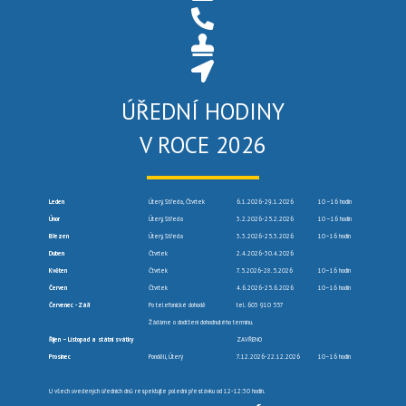
ÚŘEDNÍ HODINY
V ROCE 2026
Leden
Úterý, Středa, Čtvrtek
6.1.2026-29.1.2026
10 –16 hodin
Únor
Úterý, Středa
3.2.2026-25.2.2026
10 –16 hodin
Březen
Úterý, Středa
3.3.2026-25.3.2026
10–16 hodin
Duben
Čtvrtek
2.4.2026-30.4.2026
Květen
Čtvrtek
7.5.2026-28.5.2026
10–16 hodin
Červen
Čtvrtek
4.6.2026-25.6.2026
10–16 hodin
Červenec -Září
Po telefonické dohodě
tel. 603 910 557
Žádáme o dodržení dohodnutého termínu.
Říjen – Listopad a státní svátky
ZAVŘENO
Prosinec
Pondělí, Úterý
7.12.2026-22.12.2026
10–16 hodin
U všech uvedených úředních dnů respektujte polední přestávku od 12-12:30 hodin.