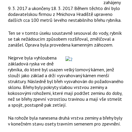
zahájeny
9. 3. 2017 a ukončeny 18. 3. 2017. Během těchto dní bylo
dodavatelskou firmou z Mnichova Hradiště upraveno
dalších cca 100 metrů levého nestabilního břehu rybníka.
Ten se v tomto úseku soustavně sesouval do vody, rybník
se tak nežádoucím způsobem rozšiřoval, změlčoval a
zanášel. Oprava byla provedena kamenným záhozem.
Nejprve byla vyhloubena
základová ryska ve dně
rybníka, do které byl usazen velký lomový kámen, jenž
slouží jako základ a drží vysvahovaný kámen menší
struktury. Následně byl břeh vysvahován do požadovaného
sklonu. Břehy byly pokryty slabou vrstvou zeminy a
kokosovými rohožemi, které mají podržet zeminu do doby,
než se břehy zpevní vzrostlou travinou a mají vše stmelit
a spojit, postupně pak zetlejí.
Na rohože byla nanesena druhá vrstva zeminy a břehy byly
v konečném stavu osety travním semenem pro zpevnění.