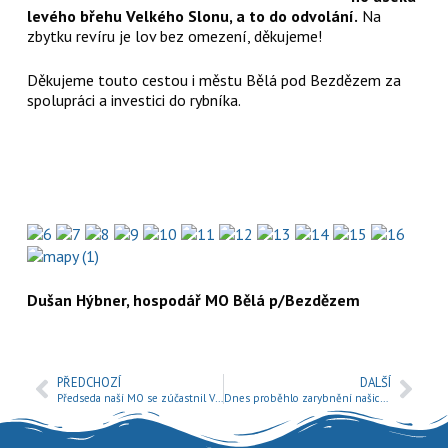
levého břehu Velkého Slonu, a to do odvolání.
Na
zbytku revíru je lov bez omezení, děkujeme!
Děkujeme touto cestou i městu Bělá pod Bezdězem za
spolupráci a investici do rybníka.
Dušan Hýbner, hospodář MO Bělá p/Bezdězem
PŘEDCHOZÍ
DALŠÍ
Předseda naší MO se zúčastnil VČS v Mnichově Hradišti.
Dnes proběhlo zarybnění našich revírů kaprem.