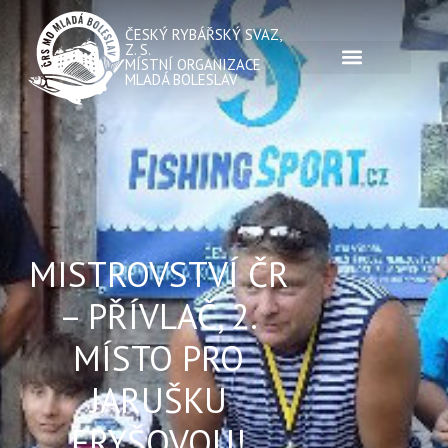
ČESKÝ RYBÁŘSKÝ SVAZ,
Z. S.
MÍSTNÍ ORGANIZACE
MLADÁ BOLESLAV
MISTROVSTVÍ ČR
– PŘÍVLAČ, 2.
MÍSTO PRO
JARUŠKU
FRYŠOVOU!