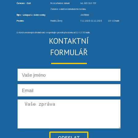
Červenec -Září
Po telefonické dohodě
tel. 603 910 557
Žádáme o dodržení dohodnutého termínu.
Říjen – Listopad a státní svátky
ZAVŘENO
Prosinec
Pondělí, Úterý
7.12.2026-22.12.2026
10–16 hodin
U všech uvedených úředních dnů respektujte polední přestávku od 12-12:30 hodin.
KONTAKTNÍ
FORMULÁŘ
ODESLAT