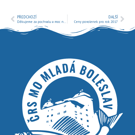
PŘEDCHOZÍ
DALŠÍ
Děkujeme za pochvalu a moc nás to těší.
Ceny povolenek pro rok 2017