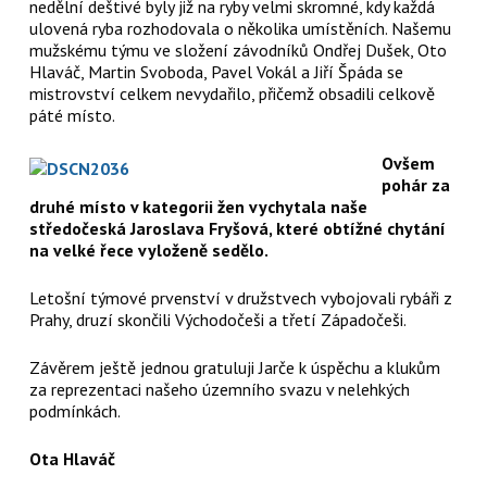
nedělní deštivé byly již na ryby velmi skromné, kdy každá
ulovená ryba rozhodovala o několika umístěních. Našemu
mužskému týmu ve složení závodníků Ondřej Dušek, Oto
Hlaváč, Martin Svoboda, Pavel Vokál a Jiří Špáda se
mistrovství celkem nevydařilo, přičemž obsadili celkově
páté místo.
Ovšem
pohár za
druhé místo v kategorii žen vychytala naše
středočeská Jaroslava Fryšová, které obtížné chytání
na velké řece vyloženě sedělo.
Letošní týmové prvenství v družstvech vybojovali rybáři z
Prahy, druzí skončili Východočeši a třetí Západočeši.
Závěrem ještě jednou gratuluji Jarče k úspěchu a klukům
za reprezentaci našeho územního svazu v nelehkých
podmínkách.
Ota Hlaváč