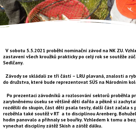
V sobotu 5.5.2021 proběhl nominační závod na NK ZU. Vzh
zastavení všech kroužků prakticky po celý rok se soutěže zú
Sedlčany.
Závody se skládali ze tří částí – LRU plavaná, znalosti a ry
do družstva, které bude reprezentovat SÚS na Národním kole 
Po prezentaci závodníků a rozlosování sektorů proběhla prv
zarybněnému úseku se většině dětí dařilo a pěkně si zachytal
rozdělili do skupin, část dětí psala testy, další část začala 
rozběhla také soutěž v RT a to disciplínou Arenberg. Bohuže
hodin panovalo a přihnaly se bouřky. Vzhledem k tomu a bezp
vynechat disciplíny zátěž Skish a zátěž dálku.