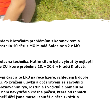
ledem k letošním problémům s koronavirem a
častnilo 10 dětí z MO Mladá Boleslav a 2 z MO
bolovná technika. Naším cílem bylo vybrat ty nejlepší
ZU, které proběhne 18. – 20.6. v Hradci Králové.
ní část a to LRU na řece Jizeře, vzhledem k dobře
i. Po zvážení úlovků a občerstvení se závodníci
s poznáváním ryb, rostlin a živočichů a pomalu se
l nám nevydrželo krásné počasí, které od ranních
ečí dětí jsme museli soutěž o něco zkrátit a