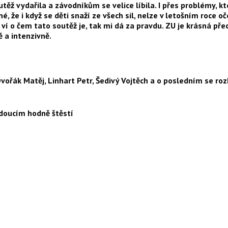
ěž vydařila a závodníkům se velice líbila. I přes problémy, k
, že i když se děti snaží ze všech sil, nelze v letošním roce o
 ví o čem tato soutěž je, tak mi dá za pravdu. ZU je krásná p
ě a intenzivně.
 Dvořák Matěj, Linhart Petr, Šedivý Vojtěch a o posledním se 
doucím hodně štěstí