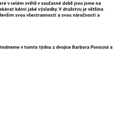
teré v celém světě v současné době jsou jsme na
čekávat kdoví jaké výsledky. V družstvu je většina
ředevším svou všestranností a svou náročností a
rozhodneme v tomto týdnu z dvojice Barbora Ponocná a