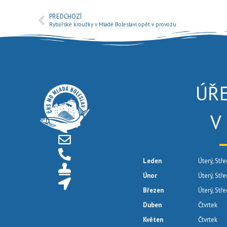
PŘEDCHOZÍ
Rybářské kroužky v Mladé Boleslavi opět v provozu
ÚŘ
V
Leden
Úterý, Stře
Únor
Úterý, Stř
Březen
Úterý, Stř
Duben
Čtvrtek
Květen
Čtvrtek