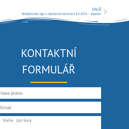
DALŠÍ
Středočeská liga v rybolovné technice 6.5.2021 – Zaječov
KONTAKTNÍ
FORMULÁŘ