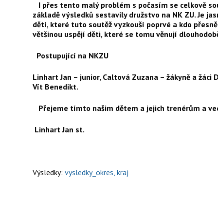
I přes tento malý problém s počasím se celkově sout
základě výsledků sestavily družstvo na NK ZU. Je jasné
dětí, které tuto soutěž vyzkouší poprvé a kdo přesně
většinou uspějí děti, které se tomu věnují dlouhodob
Postupující na NKZU
Linhart Jan – junior, Caltová Zuzana – žákyně a žáci
Vít Benedikt.
Přejeme tímto našim dětem a jejich trenérům a ve
Linhart Jan st.
Výsledky:
vysledky_okres, kraj