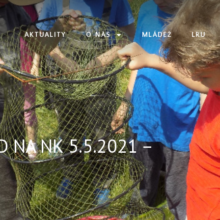
AKTUALITY
O NÁS
MLÁDEŽ
LRU
 NA NK 5.5.2021 –