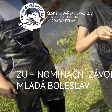
ČESKÝ RYBÁŘSKÝ SVAZ, Z. S.
MÍSTNÍ ORGANIZACE
MLADÁ BOLESLAV
ZU – NOMINAČNÍ ZÁVOD
MLADÁ BOLESLAV