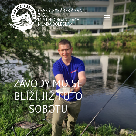
ČESKÝ RYBÁŘSKÝ SVAZ,
Z. S.
MÍSTNÍ ORGANIZACE
MLADÁ BOLESLAV
ZÁVODY MO SE
BLÍŽÍ, JIŽ TUTO
SOBOTU