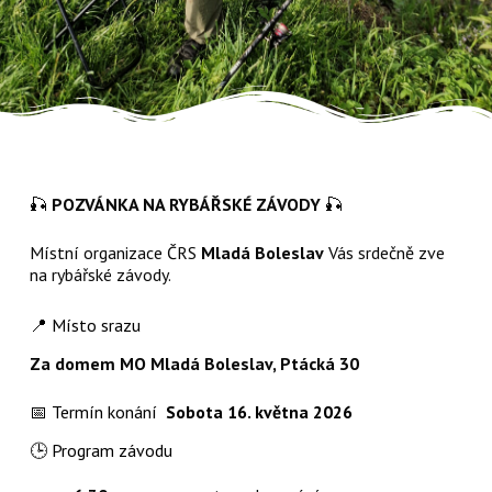
🎣
POZVÁNKA NA RYBÁŘSKÉ ZÁVODY
🎣
Místní organizace ČRS
Mladá Boleslav
Vás srdečně zve
na rybářské závody.
📍 Místo srazu
Za domem MO Mladá Boleslav, Ptácká 30
📅 Termín konání
Sobota 16. května 2026
🕒 Program závodu