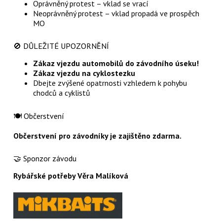
Oprávněný protest – vklad se vrací
Neoprávněný protest – vklad propadá ve prospěch
MO
🚫 DŮLEŽITÉ UPOZORNĚNÍ
Zákaz vjezdu automobilů do závodního úseku!
Zákaz vjezdu na cyklostezku
Dbejte zvýšené opatrnosti vzhledem k pohybu
chodců a cyklistů
🍽️ Občerstvení
Občerstvení pro závodníky je zajištěno zdarma.
🤝 Sponzor závodu
Rybářské potřeby Věra Malíková