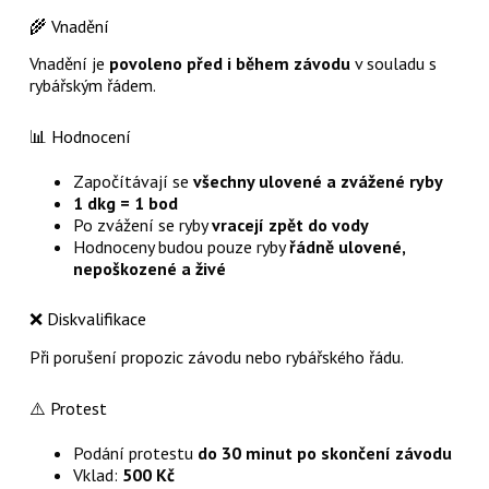
🌾 Vnadění
Vnadění je
povoleno před i během závodu
v souladu s
rybářským řádem.
📊 Hodnocení
Započítávají se
všechny ulovené a zvážené ryby
1 dkg = 1 bod
Po zvážení se ryby
vracejí zpět do vody
Hodnoceny budou pouze ryby
řádně ulovené,
nepoškozené a živé
❌ Diskvalifikace
Při porušení propozic závodu nebo rybářského řádu.
⚠️ Protest
Podání protestu
do 30 minut po skončení závodu
Vklad:
500 Kč