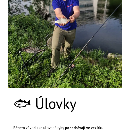
🐟 Úlovky
Během závodu se ulovené ryby
ponechávají ve vezírku
.