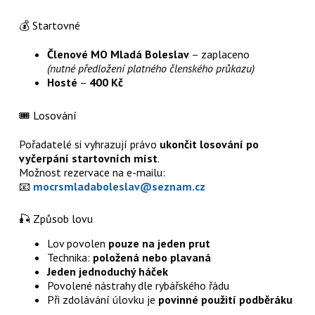
💰 Startovné
Členové MO Mladá Boleslav
– zaplaceno
(nutné předložení platného členského průkazu)
Hosté
–
400 Kč
🎟️ Losování
Pořadatelé si vyhrazují právo
ukončit losování po
vyčerpání startovních míst
.
Možnost rezervace na e-mailu:
📧
mocrsmladaboleslav@seznam.cz
🎣 Způsob lovu
Lov povolen
pouze na jeden prut
Technika:
položená nebo plavaná
Jeden jednoduchý háček
Povolené nástrahy dle rybářského řádu
Při zdolávání úlovku je
povinné použití podběráku