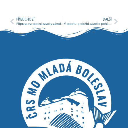
PŘEDCHOZÍ
DALŠÍ
Příprava na sobtní zavody závodního úseku
V sobotu proběhl závod o pohár předsedy MO