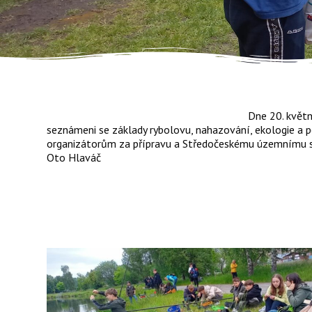
Dn
e 20. květ
seznámeni se základy rybolovu, nahazování, ekologie a 
organizátorům za přípravu a Středočeskému územnímu s
Oto Hlaváč