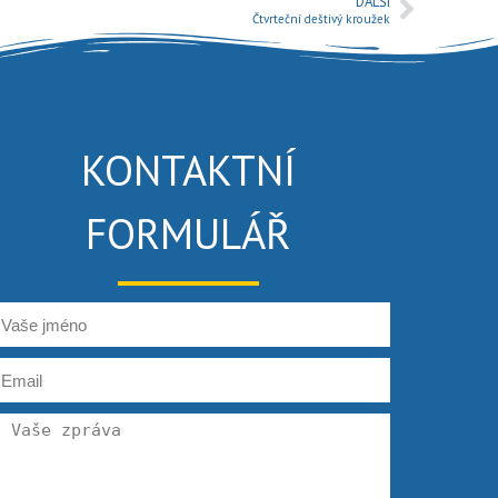
DALŠÍ
Čtvrteční deštivý kroužek
KONTAKTNÍ
FORMULÁŘ