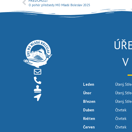
PŘEDCHOZÍ
O pohár předsedy MO Mladá Boleslav 2025
ÚŘ
V
Leden
Úterý, Stře
Únor
Úterý, Stř
Březen
Úterý, Stř
Duben
Čtvrtek
Květen
Čtvrtek
Červen
Čtvrtek