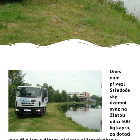
Dnes
nám
přivezl
Středoče
ský
územní
svaz na
Zlatou
udici 500
kg kapra,
za dotaci
moc děkujem a dětem přejeme příjemný víken v