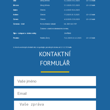
Únor
Úterý, Středa
3.2.2026-25.2.2026
10 –16 hodin
Březen
Úterý, Středa
3.3.2026-25.3.2026
10–16 hodin
Duben
Čtvrtek
2.4.2026-30.4.2026
Květen
Čtvrtek
7.5.2026-28.5.2026
10–16 hodin
Červen
Čtvrtek
4.6.2026-25.6.2026
10–16 hodin
Červenec -Září
Po telefonické dohodě
tel. 603 910 557
Žádáme o dodržení dohodnutého termínu.
Říjen – Listopad a státní svátky
ZAVŘENO
Prosinec
Pondělí, Úterý
7.12.2026-22.12.2026
10–16 hodin
U všech uvedených úředních dnů respektujte polední přestávku od 12-12:30 hodin.
KONTAKTNÍ
FORMULÁŘ