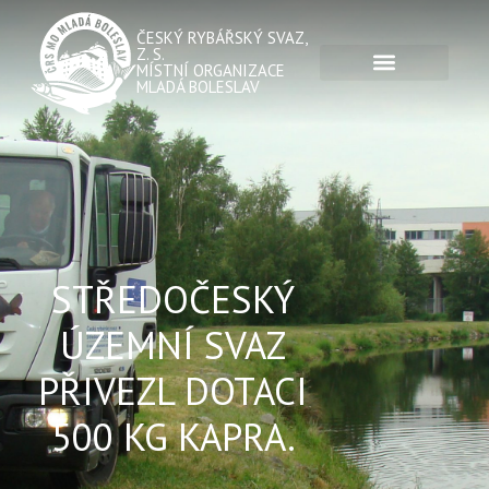
ČESKÝ RYBÁŘSKÝ SVAZ,
Z. S.
MÍSTNÍ ORGANIZACE
MLADÁ BOLESLAV
STŘEDOČESKÝ
ÚZEMNÍ SVAZ
PŘIVEZL DOTACI
500 KG KAPRA.