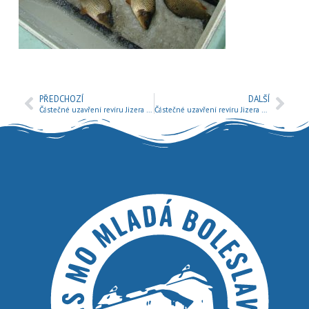
PŘEDCHOZÍ
DALŠÍ
Částečné uzavření revíru Jizera 4 č. 411027
Částečné uzavření revíru Jizera 4 č. 411027.