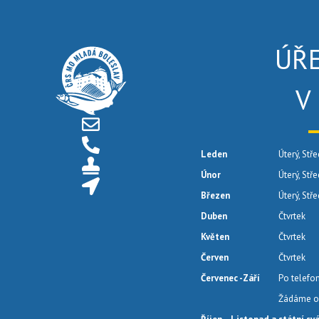
ÚŘ
V
Leden
Úterý, Stře
Únor
Úterý, Stř
Březen
Úterý, Stř
Duben
Čtvrtek
Květen
Čtvrtek
Červen
Čtvrtek
Červenec -Září
Po telefo
Žádáme o 