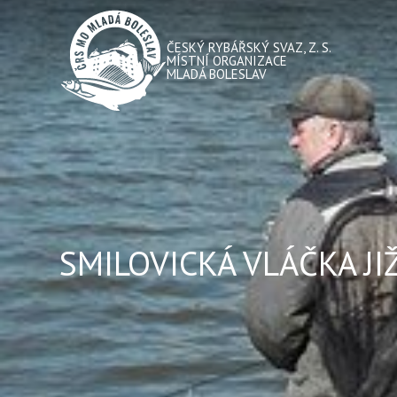
ČESKÝ RYBÁŘSKÝ SVAZ, Z. S.
MÍSTNÍ ORGANIZACE
MLADÁ BOLESLAV
SMILOVICKÁ VLÁČKA JIŽ