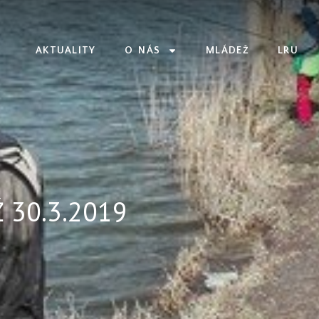
AKTUALITY
O NÁS
MLÁDEŽ
LRU
 30.3.2019