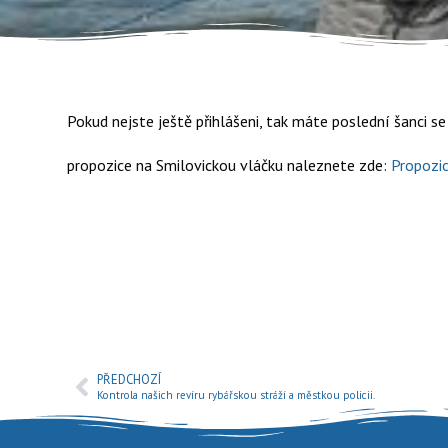
Pokud nejste ještě přihlášeni, tak máte poslední šanci se
propozice na Smilovickou vláčku naleznete zde:
Propozi
PŘEDCHOZÍ
Kontrola našich revíru rybářskou stráží a městkou policii.