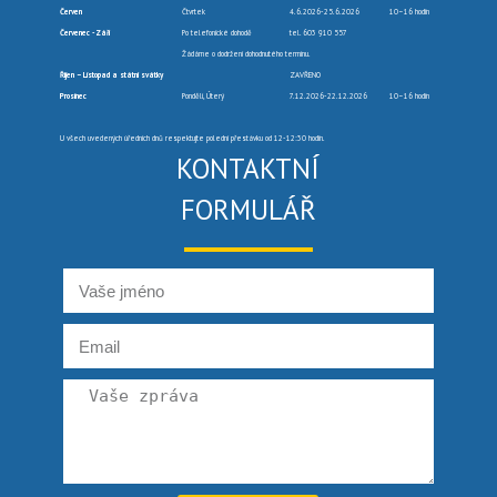
Červen
Čtvrtek
4.6.2026-25.6.2026
10–16 hodin
Červenec -Září
Po telefonické dohodě
tel. 603 910 557
Žádáme o dodržení dohodnutého termínu.
Říjen – Listopad a státní svátky
ZAVŘENO
Prosinec
Pondělí, Úterý
7.12.2026-22.12.2026
10–16 hodin
U všech uvedených úředních dnů respektujte polední přestávku od 12-12:30 hodin.
KONTAKTNÍ
FORMULÁŘ