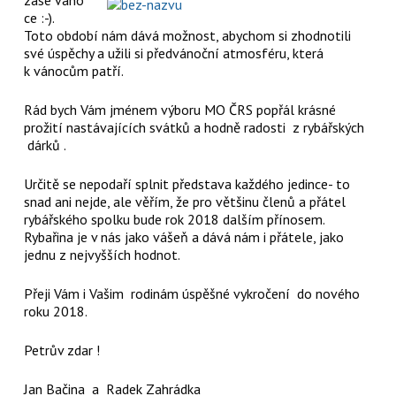
zase váno
ce :-).
Toto období nám dává možnost, abychom si zhodnotili
své úspěchy a užili si předvánoční atmosféru, která
k vánocům patří.
Rád bych Vám jménem výboru MO ČRS popřál krásné
prožití nastávajících svátků a hodně radosti z rybářských
dárků .
Určitě se nepodaří splnit představa každého jedince- to
snad ani nejde, ale věřím, že pro většinu členů a přátel
rybářského spolku bude rok 2018 dalším přínosem.
Rybařina je v nás jako vášeň a dává nám i přátele, jako
jednu z nejvyšších hodnot.
Přeji Vám i Vašim rodinám úspěšné vykročení do nového
roku 2018.
Petrův zdar !
Jan Bačina a Radek Zahrádka