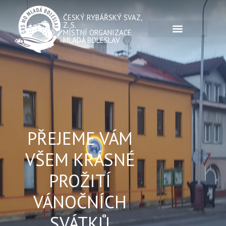
ČESKÝ RYBÁŘSKÝ SVAZ,
Z. S.
MÍSTNÍ ORGANIZACE
MLADÁ BOLESLAV
PŘEJEME VÁM
VŠEM KRÁSNÉ
PROŽITÍ
VÁNOČNÍCH
SVÁTKŮ