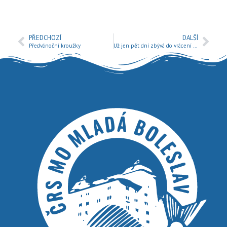
PŘEDCHOZÍ
DALŠÍ
Předvánoční kroužky
Už jen pět dní zbývá do vrácení sumáře úlovků.