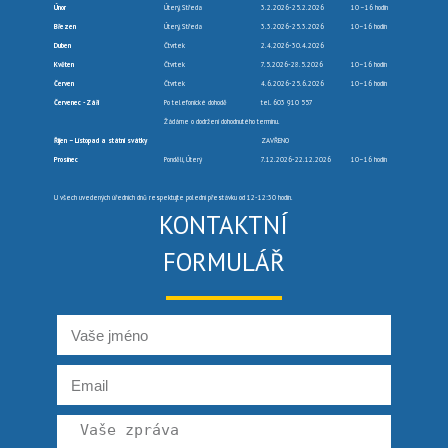
Únor
Úterý, Středa
3.2.2026-25.2.2026
10 –16 hodin
Březen
Úterý, Středa
3.3.2026-25.3.2026
10–16 hodin
Duben
Čtvrtek
2.4.2026-30.4.2026
Květen
Čtvrtek
7.5.2026-28.5.2026
10–16 hodin
Červen
Čtvrtek
4.6.2026-25.6.2026
10–16 hodin
Červenec -Září
Po telefonické dohodě
tel. 603 910 557
Žádáme o dodržení dohodnutého termínu.
Říjen – Listopad a státní svátky
ZAVŘENO
Prosinec
Pondělí, Úterý
7.12.2026-22.12.2026
10–16 hodin
U všech uvedených úředních dnů respektujte polední přestávku od 12-12:30 hodin.
KONTAKTNÍ
FORMULÁŘ