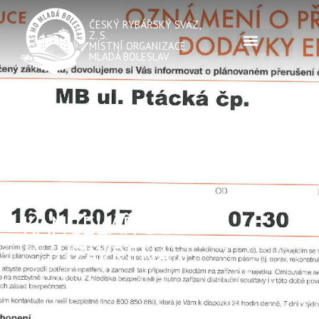
ČESKÝ RYBÁŘSKÝ SVAZ,
Z. S.
MÍSTNÍ ORGANIZACE
MLADÁ BOLESLAV
POZOR,
KANCELÁŘ BUDE
UZAVŘENA