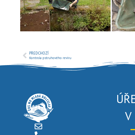
PŘEDCHOZÍ
Kontrola pstruhového revíru
ÚŘ
V