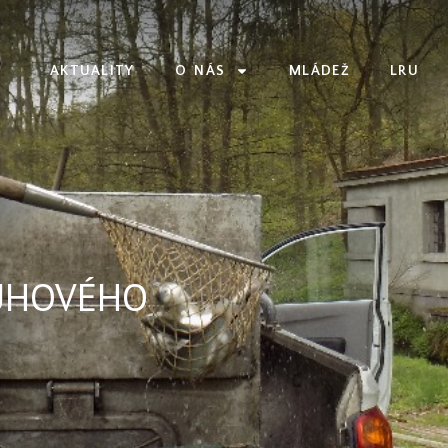
AKTUALITY
O NÁS
MLÁDEŽ
LRU
DUHOVÉHO