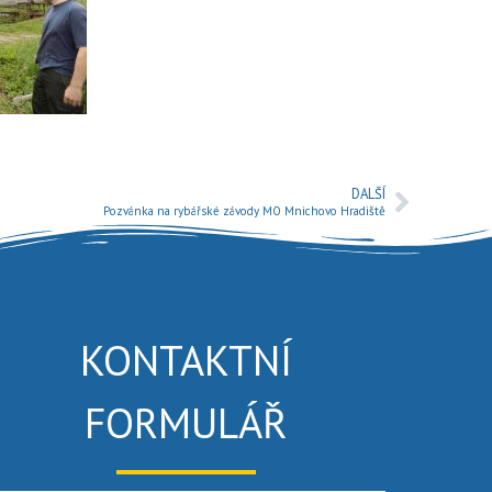
DALŠÍ
Pozvánka na rybářské závody MO Mnichovo Hradiště
KONTAKTNÍ
FORMULÁŘ