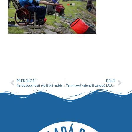
PŘEDCHOZÍ
DALŠÍ
Na budoucnosti rybářské mládeže je potřeba nadále pracovat.
Termínový kalendář závodů LRU plavaná 2016