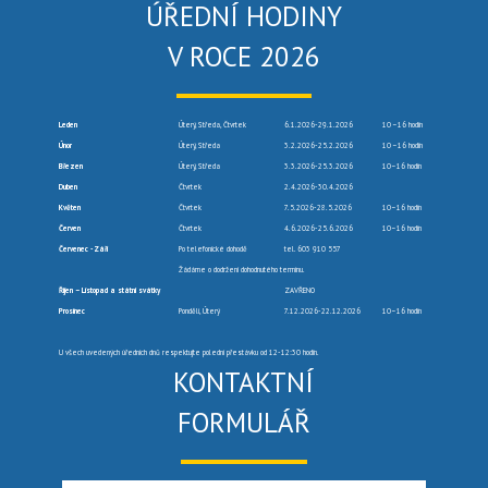
ÚŘEDNÍ HODINY
V ROCE 2026
Leden
Úterý, Středa, Čtvrtek
6.1.2026-29.1.2026
10 –16 hodin
Únor
Úterý, Středa
3.2.2026-25.2.2026
10 –16 hodin
Březen
Úterý, Středa
3.3.2026-25.3.2026
10–16 hodin
Duben
Čtvrtek
2.4.2026-30.4.2026
Květen
Čtvrtek
7.5.2026-28.5.2026
10–16 hodin
Červen
Čtvrtek
4.6.2026-25.6.2026
10–16 hodin
Červenec -Září
Po telefonické dohodě
tel. 603 910 557
Žádáme o dodržení dohodnutého termínu.
Říjen – Listopad a státní svátky
ZAVŘENO
Prosinec
Pondělí, Úterý
7.12.2026-22.12.2026
10–16 hodin
U všech uvedených úředních dnů respektujte polední přestávku od 12-12:30 hodin.
KONTAKTNÍ
FORMULÁŘ