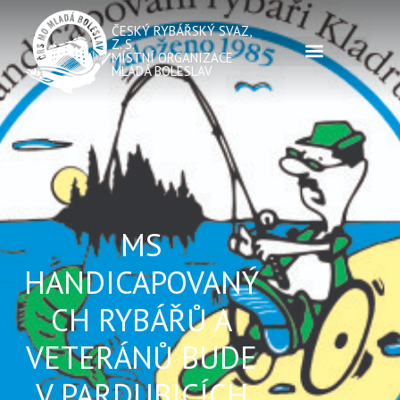
ČESKÝ RYBÁŘSKÝ SVAZ,
Z. S.
MÍSTNÍ ORGANIZACE
MLADÁ BOLESLAV
MS
HANDICAPOVANÝ
CH RYBÁŘŮ A
VETERÁNŮ BUDE
V PARDUBICÍCH