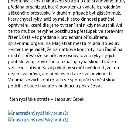
povolenka k lovu rybářskou strážní a dle stanovené lhůty
předána organizaci, která povolenku vydala k projednání
zjištěného přestupku. V druhém případě byl zjištěn muž,
který chytal ryby, aniž by měl k této činnosti patřičné
oprávnění, které dle jeho tvrzení ani nikdy nevlastnil. Ani
tento muž se nevyhne postihu za přestupek ve správním
řízení. Celá věc předána k projednání příslušnému
správnímu organu na Magistrát města Mladá Boleslav.
Evidentně je vidět, že namátkové kontroly jsou řádně na
místě, i přestože se některé osoby lovící ryby z jejich
pohledu zdají zbytečné a označují rybářskou stráž za
velice iniciativní. Každý rybář by si měl uvědomit, že má
nejen svá práva, ale především také své povinnosti.
V namátkových kontrolách ve spolupráci s městskou
policií se bude i nadále v budoucnu pokračovat.
člen rybářské stráže – Jaroslav Cepek