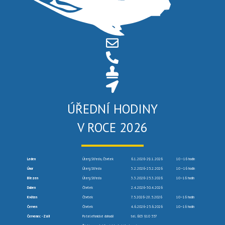
ÚŘEDNÍ HODINY
V ROCE 2026
Leden
Úterý, Středa, Čtvrtek
6.1.2026-29.1.2026
10 –16 hodin
Únor
Úterý, Středa
3.2.2026-25.2.2026
10 –16 hodin
Březen
Úterý, Středa
3.3.2026-25.3.2026
10–16 hodin
Duben
Čtvrtek
2.4.2026-30.4.2026
Květen
Čtvrtek
7.5.2026-28.5.2026
10–16 hodin
Červen
Čtvrtek
4.6.2026-25.6.2026
10–16 hodin
Červenec -Září
Po telefonické dohodě
tel. 603 910 557