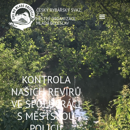
ČESKÝ RYBÁŘSKÝ SVAZ,
Z. S.
MÍSTNÍ ORGANIZACE
MLADÁ BOLESLAV
KONTROLA
NAŠICH REVÍRŮ
VE SPOLUPRÁCI
S MĚSTSKOU
POLICIÍ