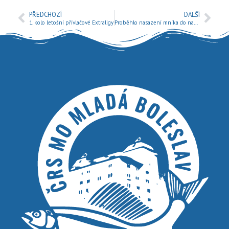
PŘEDCHOZÍ
DALŠÍ
1. kolo letošní přívlačové Extraligy
Proběhlo nasazení mníka do našich revírů