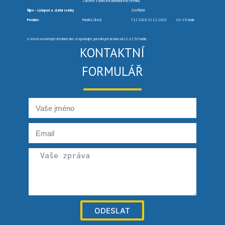
Žádáme o dodržení dohodnutého termínu.
Říjen – Listopad a státní svátky
ZAVŘENO
Prosinec
Pondělí, Úterý
7.12.2026-22.12.2026
10–16 hodin
U všech uvedených úředních dnů respektujte polední přestávku od 12-12:30 hodin.
KONTAKTNÍ
FORMULÁŘ
ODESLAT