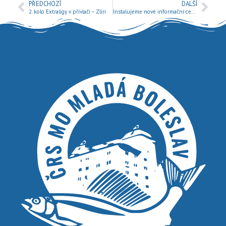
PŘEDCHOZÍ
DALŠÍ
2. kolo Extraligy v přívlači – Zlín
Instalujeme nové informační cedule a popis revírů.