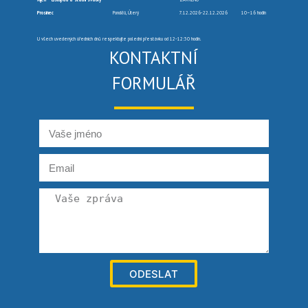
Prosinec
Pondělí, Úterý
7.12.2026-22.12.2026
10–16 hodin
U všech uvedených úředních dnů respektujte polední přestávku od 12-12:30 hodin.
KONTAKTNÍ
FORMULÁŘ
ODESLAT