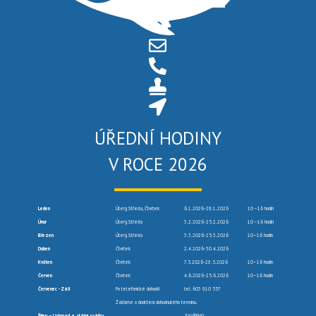
ÚŘEDNÍ HODINY
V ROCE 2026
Leden
Úterý, Středa, Čtvrtek
6.1.2026-29.1.2026
10 –16 hodin
Únor
Úterý, Středa
3.2.2026-25.2.2026
10 –16 hodin
Březen
Úterý, Středa
3.3.2026-25.3.2026
10–16 hodin
Duben
Čtvrtek
2.4.2026-30.4.2026
Květen
Čtvrtek
7.5.2026-28.5.2026
10–16 hodin
Červen
Čtvrtek
4.6.2026-25.6.2026
10–16 hodin
Červenec -Září
Po telefonické dohodě
tel. 603 910 557
Žádáme o dodržení dohodnutého termínu.
Říjen – Listopad a státní svátky
ZAVŘENO