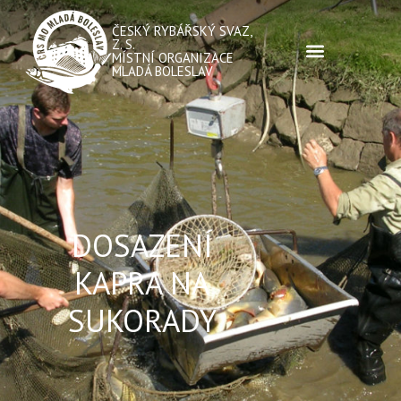
ČESKÝ RYBÁŘSKÝ SVAZ,
Z. S.
MÍSTNÍ ORGANIZACE
MLADÁ BOLESLAV
DOSAZENÍ
KAPRA NA
SUKORADY