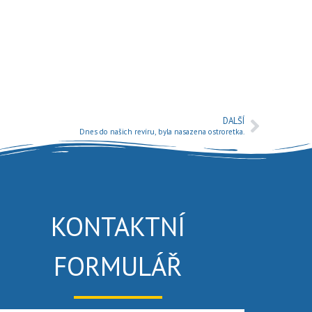
DALŠÍ
Dnes do našich revíru, byla nasazena ostroretka.
KONTAKTNÍ
FORMULÁŘ