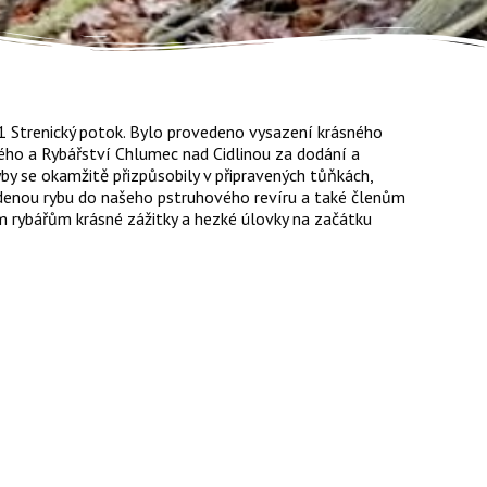
 Strenický potok. Bylo provedeno vysazení krásného
ého a Rybářství Chlumec nad Cidlinou za dodání a
by se okamžitě přizpůsobily v připravených tůňkách,
uvedenou rybu do našeho pstruhového revíru a také členům
em rybářům krásné zážitky a hezké úlovky na začátku