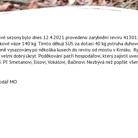
vé sezony bylo dnes 12.4.2021 provedeno zarybnění revíru 413011
kové váze 140 kg. Tímto děkuji SÚS za dotaci 40 kg pstruha duhov
pně vysazovány po několika kusech do revíru od mostu v Krnsku. Ry
í velmi dobrý úkryt. Poděkování patří hospodářovi, který zajistil 
í. Př. Smetanovi, Eisovi, Vokálovi, Bačinovi. Nezbývá než popřát vš
podář MO