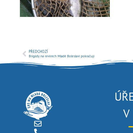
PŘEDCHOZÍ
Brigády na revírech Mladé Boleslavi pokračují
ÚŘ
V