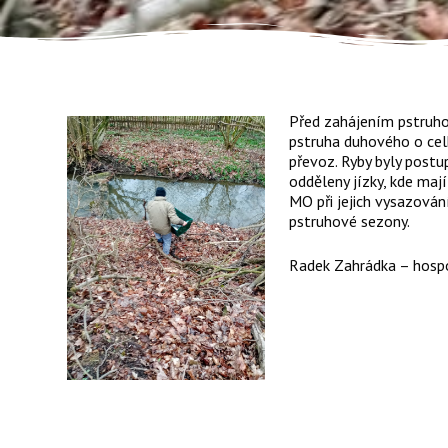
Před zahájením pstruho
pstruha duhového o cel
převoz. Ryby byly postu
odděleny jízky, kde maj
MO při jejich vysazován
pstruhové sezony.
Radek Zahrádka – hos