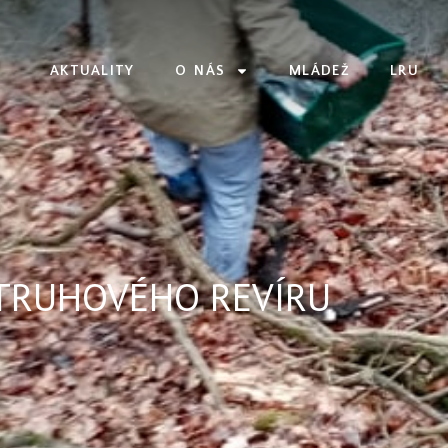
AKTUALITY
O NÁS
MLÁDEŽ
LRU
STRUHOVÉHO REVÍRU