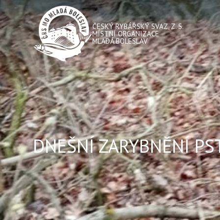
ČESKÝ RYBÁŘSKÝ SVAZ, Z. S.
MÍSTNÍ ORGANIZACE
MLADÁ BOLESLAV
DNEŠNÍ ZARYBNĚNÍ P