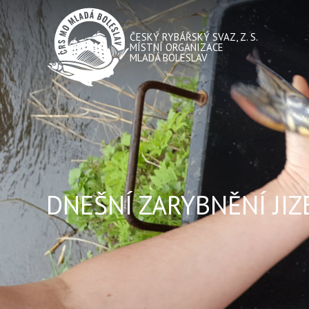
ČESKÝ RYBÁŘSKÝ SVAZ, Z. S.
MÍSTNÍ ORGANIZACE
MLADÁ BOLESLAV
DNEŠNÍ ZARYBNĚNÍ JIZ