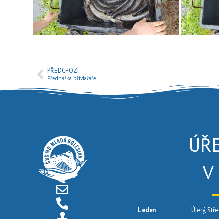
PŘEDCHOZÍ
Přednáška přívlačáře
ÚŘ
V
Leden
Úterý, Stře