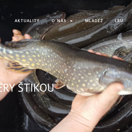
AKTUALITY
O NÁS
MLÁDEŽ
LRU
ERY ŠTIKOU