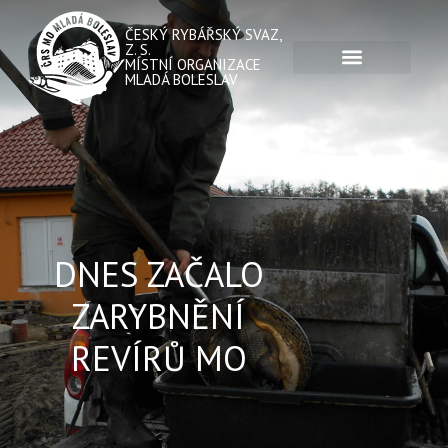
ČESKÝ RYBÁŘSKÝ SVAZ,
Z. S.
MÍSTNÍ ORGANIZACE
MLADÁ BOLESLAV
DNES ZAČALO
ZARYBNĚNÍ
REVÍRŮ MO