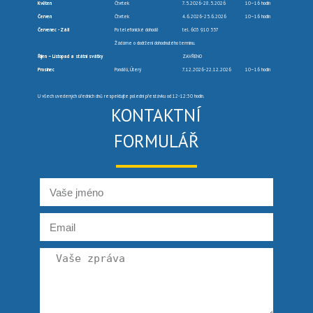
Květen
Čtvrtek
7.5.2026-28.5.2026
10–16 hodin
Červen
Čtvrtek
4.6.2026-25.6.2026
10–16 hodin
Červenec -Září
Po telefonické dohodě
tel. 603 910 557
Žádáme o dodržení dohodnutého termínu.
Říjen – Listopad a státní svátky
ZAVŘENO
Prosinec
Pondělí, Úterý
7.12.2026-22.12.2026
10–16 hodin
U všech uvedených úředních dnů respektujte polední přestávku od 12-12:30 hodin.
KONTAKTNÍ
FORMULÁŘ