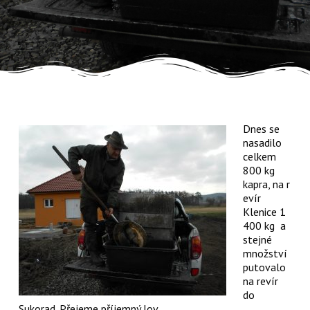
Dnes se
nasadilo
celkem
800 kg
kapra, na r
evír
Klenice 1
400 kg a
stejné
množství
putovalo
na revír
do
Sukorad. Přejeme příjemný lov.