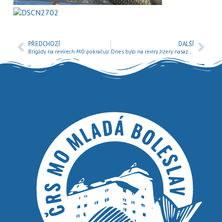
PŘEDCHOZÍ
DALŠÍ
Brigády na revírech MO pokračují
Dnes bylo na revíry Jizery nasazeno 45 metráků kapra