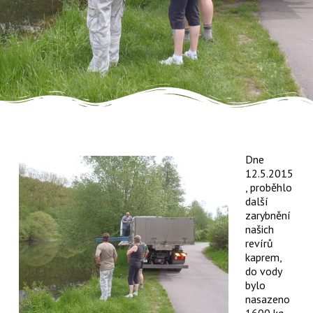
Dne
12.5.2015
, proběhlo
další
zarybnění
našich
revírů
kaprem,
do vody
bylo
nasazeno
1600 kg