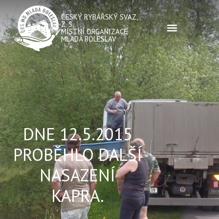
ČESKÝ RYBÁŘSKÝ SVAZ,
Z. S.
MÍSTNÍ ORGANIZACE
MLADÁ BOLESLAV
DNE 12.5.2015
PROBĚHLO DALŠÍ
NASAZENÍ
KAPRA.