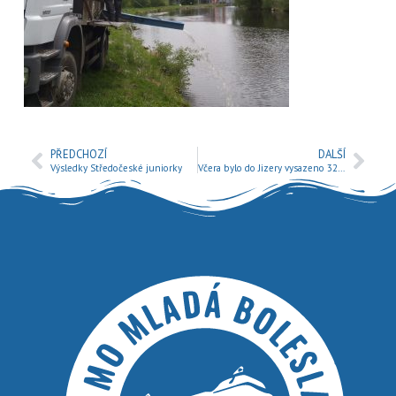
PŘEDCHOZÍ
DALŠÍ
Výsledky Středočeské juniorky
Včera bylo do Jizery vysazeno 3200 ks Mníka jednovousého.