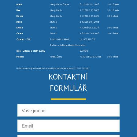
Leden
Úterý, Středa, Čtvrtek
6.1.2026-29.1.2026
10 –16 hodin
Únor
Úterý, Středa
3.2.2026-25.2.2026
10 –16 hodin
Březen
Úterý, Středa
3.3.2026-25.3.2026
10–16 hodin
Duben
Čtvrtek
2.4.2026-30.4.2026
Květen
Čtvrtek
7.5.2026-28.5.2026
10–16 hodin
Červen
Čtvrtek
4.6.2026-25.6.2026
10–16 hodin
Červenec -Září
Po telefonické dohodě
tel. 603 910 557
Žádáme o dodržení dohodnutého termínu.
Říjen – Listopad a státní svátky
ZAVŘENO
Prosinec
Pondělí, Úterý
7.12.2026-22.12.2026
10–16 hodin
U všech uvedených úředních dnů respektujte polední přestávku od 12-12:30 hodin.
KONTAKTNÍ
FORMULÁŘ