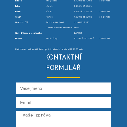
Březen
Úterý, Středa
3.3.2026-25.3.2026
10–16 hodin
Duben
Čtvrtek
2.4.2026-30.4.2026
Květen
Čtvrtek
7.5.2026-28.5.2026
10–16 hodin
Červen
Čtvrtek
4.6.2026-25.6.2026
10–16 hodin
Červenec -Září
Po telefonické dohodě
tel. 603 910 557
Žádáme o dodržení dohodnutého termínu.
Říjen – Listopad a státní svátky
ZAVŘENO
Prosinec
Pondělí, Úterý
7.12.2026-22.12.2026
10–16 hodin
U všech uvedených úředních dnů respektujte polední přestávku od 12-12:30 hodin.
KONTAKTNÍ
FORMULÁŘ