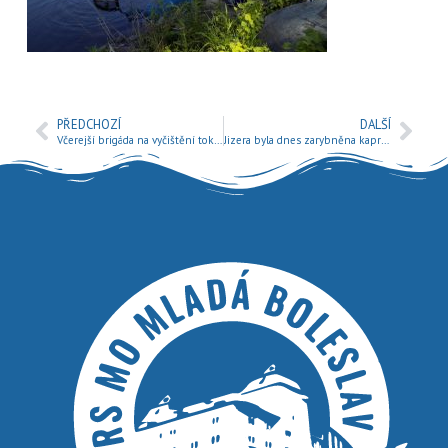
PŘEDCHOZÍ
DALŠÍ
Včerejší brigáda na vyčištění toku Jizery
Jizera byla dnes zarybněna kaprem