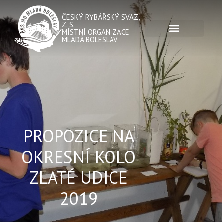
ČESKÝ RYBÁŘSKÝ SVAZ,
Z. S.
MÍSTNÍ ORGANIZACE
MLADÁ BOLESLAV
PROPOZICE NA
OKRESNÍ KOLO
ZLATÉ UDICE
2019