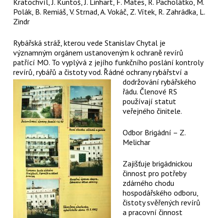
Kratochvíl, J. Kuntoš, J. Linhart, F. Mates, R. Pacholátko, M.
Polák, B. Remiáš, V. Strnad, A. Vokáč, Z. Vítek, R. Zahrádka, L.
Zindr
Rybářská stráž, kterou vede Stanislav Chytal je
významným orgánem ustanoveným k ochraně revírů
patřící MO. To vyplývá z jejího funkčního poslání kontroly
revírů, rybářů a čistoty vod. Řádné ochrany rybářství a
dodržování rybářského
řádu. Členové RS
používají statut
veřejného činitele.
Odbor Brigádní – Z.
Melichar
Zajišťuje brigádnickou
činnost pro potřeby
zdárného chodu
hospodářského odboru,
čistoty svěřených revírů
a pracovní činnost