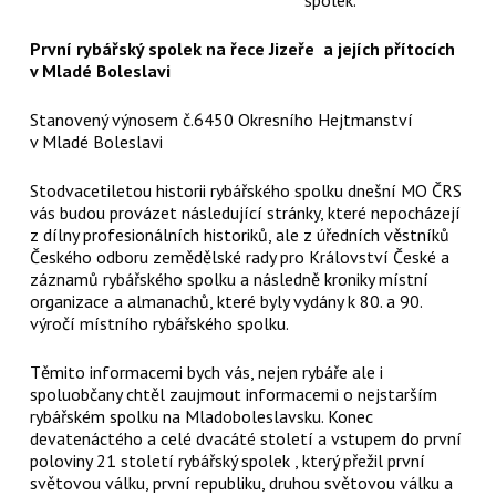
První rybářský spolek na řece Jizeře
a jejích přítocích
v Mladé Boleslavi
Stanovený výnosem č.6450 Okresního Hejtmanství
v Mladé Boleslavi
Stodvacetiletou historii rybářského spolku dnešní MO ČRS
vás budou provázet následující stránky, které nepocházejí
z dílny profesionálních historiků, ale z úředních věstníků
Českého odboru zemědělské rady pro Království České a
záznamů rybářského spolku a následně kroniky místní
organizace a almanachů, které byly vydány k 80. a 90.
výročí místního rybářského spolku.
Těmito informacemi bych vás, nejen rybáře ale i
spoluobčany chtěl zaujmout informacemi o nejstarším
rybářském spolku na Mladoboleslavsku. Konec
devatenáctého a celé dvacáté století a vstupem do první
poloviny 21 století rybářský spolek , který přežil první
světovou válku, první republiku, druhou světovou válku a