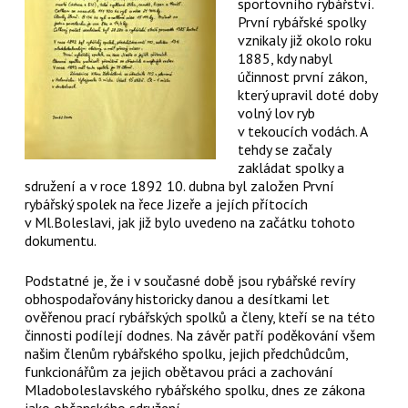
sportovního rybářství.
První rybářské spolky
vznikaly již okolo roku
1885, kdy nabyl
účinnost první zákon,
který upravil doté doby
volný lov ryb
v tekoucích vodách. A
tehdy se začaly
zakládat spolky a
sdružení a v roce 1892 10. dubna byl založen První
rybářský spolek na řece Jizeře a jejích přítocích
v Ml.Boleslavi, jak již bylo uvedeno na začátku tohoto
dokumentu.
Podstatné je, že i v současné době jsou rybářské revíry
obhospodařovány historicky danou a desítkami let
ověřenou prací rybářských spolků a členy, kteří se na této
činnosti podílejí dodnes. Na závěr patří poděkování všem
našim členům rybářského spolku, jejich předchůdcům,
funkcionářům za jejich obětavou práci a zachování
Mladoboleslavského rybářského spolku, dnes ze zákona
jako občanského sdružení.