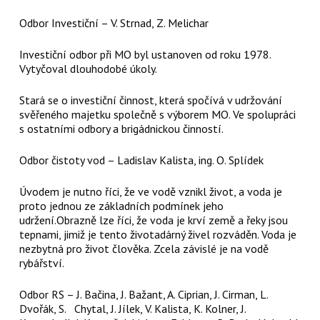
Odbor Investiční – V. Strnad, Z. Melichar
Investiční odbor při MO byl ustanoven od roku 1978.
Vytyčoval dlouhodobé úkoly.
Stará se o investiční činnost, která spočívá v udržování
svěřeného majetku společně s výborem MO. Ve spolupráci
s ostatními odbory a brigádnickou činností.
Odbor čistoty vod – Ladislav Kalista, ing. O. Splídek
Úvodem je nutno říci, že ve vodě vznikl život, a voda je
proto jednou ze základních podmínek jeho
udržení.Obrazně lze říci, že voda je krví země a řeky jsou
tepnami, jimiž je tento životadárný živel rozváděn. Voda je
nezbytná pro život člověka. Zcela závislé je na vodě
rybářství.
Odbor RS – J. Bačina, J. Bažant, A. Ciprian, J. Cirman, L.
Dvořák, S. Chytal, J. Jílek, V. Kalista, K. Kolner, J.