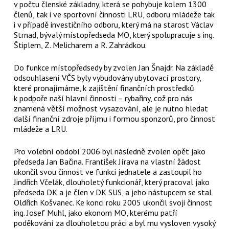
v počtu členské základny, která se pohybuje kolem 1300
členů, tak i ve sportovní činnosti LRU, odboru mládeže tak
i v případě investičního odboru, který má na starost Václav
Strnad, bývalý místopředseda MO, který spolupracuje s ing.
Štiplem, Z. Melicharem a R. Zahrádkou.
Do funkce místopředsedy by zvolen Jan Šnajdr. Na základě
odsouhlasení VČS byly vybudovány ubytovací prostory,
které pronajímáme, k zajištění finančních prostředků
k podpoře naší hlavní činnosti – rybařiny, což pro nás
znamená větší možnost vysazování, ale je nutno hledat
další finanční zdroje příjmu i formou sponzorů, pro činnost
mládeže a LRU.
Pro volební období 2006 byl následně zvolen opět jako
předseda Jan Bačina. František Jírava na vlastní žádost
ukončil svou činnost ve funkci jednatele a zastoupil ho
Jindřich Včelák, dlouholetý funkcionář, který pracoval jako
předseda DK a je člen v DK SUS, a jeho nástupcem se stal
Oldřich Košvanec. Ke konci roku 2005 ukončil svoji činnost
ing. Josef Muhl, jako ekonom MO, kterému patří
poděkování za dlouholetou práci a byl mu vysloven vysoký