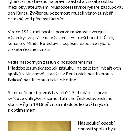
rybářství postaveno na právní základ a získalo oblibu
mezi obyvatelstvem. Mladoboleslavské rybáře zastupoval
pan Kunst. Zvýšenou pozornost museli věnovat rybáři i
ochraně vod před pytláctvím.
V roce 1912 měl spolek poprvé možnost zveřejnit
výsledky své práce na výstavě severovýchodních Čech,
konané v Mladé Boleslavi a úspěšná expozice rybářů
získala čestné uznání.
Vedle nesporných zásluh o hospodaření má
Mladoboleslavský spolek zásluhu i na založení rybářských
spolků v Mnichově Hradišti, v Benátkách nad Jizerou, v
Bakově nad Jizerou a také v Kolíně.
Slibnou činnost přerušily v létě 1914 události první
světové války.Vznik samostatného československého
státu v říjnu 1918 přivítali mladoboleslavští rybáři
s optimismem.
Následující období
činnosti spolku bylo