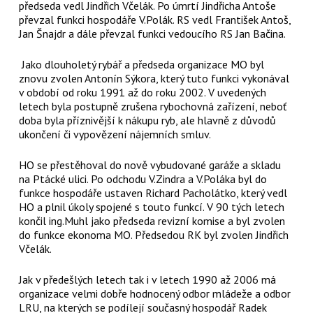
předseda vedl Jindřich Včelák. Po úmrtí Jindřicha Antoše
převzal funkci hospodáře V.Polák. RS vedl František Antoš,
Jan Šnajdr a dále převzal funkci vedoucího RS Jan Bačina.
Jako dlouholetý rybář a předseda organizace MO byl
znovu zvolen Antonín Sýkora, který tuto funkci vykonával
v období od roku 1991 až do roku 2002. V uvedených
letech byla postupně zrušena rybochovná zařízení, neboť
doba byla příznivější k nákupu ryb, ale hlavně z důvodů
ukončení či vypovězení nájemních smluv.
HO se přestěhoval do nově vybudované garáže a skladu
na Ptácké ulici. Po odchodu V.Zindra a V.Poláka byl do
funkce hospodáře ustaven Richard Pacholátko, který vedl
HO a plnil úkoly spojené s touto funkcí. V 90 tých letech
končil ing.Muhl jako předseda revizní komise a byl zvolen
do funkce ekonoma MO. Předsedou RK byl zvolen Jindřich
Včelák.
Jak v předešlých letech tak i v letech 1990 až 2006 má
organizace velmi dobře hodnocený odbor mládeže a odbor
LRU, na kterých se podílejí současný hospodář Radek