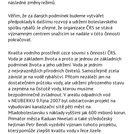
následné změny režimů.
Věřím, že za daných podmínek budeme vytvářet
předpoklady k dalšímu rozvoji a udržení boleslavského
spolku rybářů. Je zřejmé, že organizace ČRS se stává
významným centrem snažícím se nadále v této činnosti
pokračovat.
Kvalita vodního prostředí úzce souvisí s činností ČRS.
Voda je základem života a proto je jednou ze základních
podmínek života a jeho udržení. Voda je jedním
z nejvýraznějších přírodních činitelů. Samozřejmě zcela
závislé je na vodě rybářství. Přitom nezáleží jen na
dostatečném průtoku vody, ale udržení přirozeného stavu
a zejména na čistotě vody, kterou musíme
bezpodmínečně zvládnout. V areálu odpadních vod
v NEUBERKU 9.října 2007 byl odstartován projekt na
vybudování kanalizační sítě pěti měst na
Mladoboleslavsku s náklady vyššími jak 600 milionů korun.
Primátor města Raduan Nwelati a také středočeský
hejtman Petr Bendl vyzdvihl význam tohoto projektu,
který pomůže zlepšit kvalitu vody v řece Jizeře.