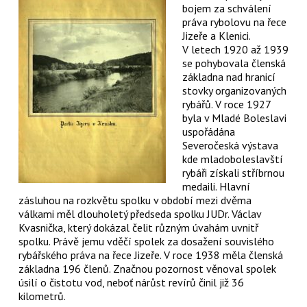
bojem za schválení
práva rybolovu na řece
Jizeře a Klenici.
V letech 1920 až 1939
se pohybovala členská
základna nad hranicí
stovky organizovaných
rybářů. V roce 1927
byla v Mladé Boleslavi
uspořádána
Severočeská výstava
kde mladoboleslavští
rybáři získali stříbrnou
medaili. Hlavní
zásluhou na rozkvětu spolku v období mezi dvěma
válkami měl dlouholetý předseda spolku JUDr. Václav
Kvasnička, který dokázal čelit různým úvahám uvnitř
spolku. Právě jemu vděčí spolek za dosažení souvislého
rybářského práva na řece Jizeře. V roce 1938 měla členská
základna 196 členů. Značnou pozornost věnoval spolek
úsilí o čistotu vod, neboť nárůst revírů činil již 36
kilometrů.