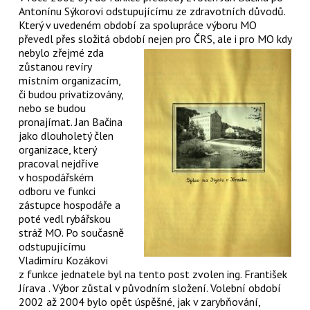
Antonínu Sýkorovi odstupujícímu ze zdravotních důvodů.
Který v uvedeném období za spolupráce výboru MO
převedl přes složitá období nejen pro ČRS, ale i pro MO kdy
nebylo
zřejmé zda
zůstanou revíry
místním organizacím,
či budou privatizovány,
nebo se budou
pronajímat. Jan Bačina
jako dlouholetý člen
organizace, který
pracoval nejdříve
v hospodářském
odboru ve funkci
zástupce hospodáře a
poté vedl rybářskou
stráž MO. Po současně
odstupujícímu
Vladimíru Kozákovi
z funkce jednatele byl na tento post zvolen ing. František
Jírava . Výbor zůstal v původním složení. Volební období
2002 až 2004 bylo opět úspěšné, jak v zarybňování,