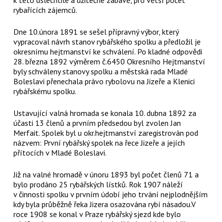
rybařících zájemců.
Dne 10.února 1891 se sešel přípravný výbor, který
vypracoval návrh stanov rybářského spolku a předložil je
okresnímu hejtmanství ke schválení. Po kladné odpovědi
28. března 1892 výměrem č.6450 Okresního Hejtmanství
byly schváleny stanovy spolku a městská rada Mladé
Boleslavi přenechala právo rybolovu na Jizeře a Klenici
rybářskému spolku.
Ustavující valná hromada se konala 10. dubna 1892 za
účasti 13 členů a prvním předsedou byl zvolen Jan
Merfait. Spolek byl u okr.hejtmanství zaregistrován pod
názvem: První rybářský spolek na řece Jizeře a jejích
přítocích v Mladé Boleslavi.
Již na valné hromadě v únoru 1893 byl počet členů 71 a
bylo prodáno 25 rybářských lístků. Rok 1907 náleží
v činnosti spolku v prvním údobí jeho trvání nejplodnějším
kdy byla průběžně řeka Jizera osazována rybí násadou.V
roce 1908 se konal v Praze rybářský sjezd kde bylo