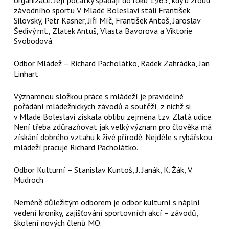
závodního sportu V Mladé Boleslavi stáli František
Silovský, Petr Kasner, Jiří Míč, František Antoš, Jaroslav
Šedivý ml., Zlatek Antuš, Vlasta Bavorova a Viktorie
Svobodová.
Odbor Mládež – Richard Pacholátko, Radek Zahrádka, Jan
Linhart
Významnou složkou práce s mládeží je pravidelné
pořádání mládežnických závodů a soutěží, z nichž si
v Mladé Boleslavi získala oblibu zejména tzv. Zlatá udice.
Není třeba zdůrazňovat jak velký význam pro člověka má
získání dobrého vztahu k živé přírodě. Nejdéle s rybářskou
mládeží pracuje Richard Pacholátko.
Odbor Kulturní – Stanislav Kuntoš, J. Janák, K. Žák, V.
Mudroch
Neméně důležitým odborem je odbor kulturní s náplní
vedení kroniky, zajišťování sportovních akcí – závodů,
školení nových členů MO.