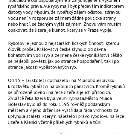
rybářského práva. Ale ryby mají být především indikátorem
čistoty vody. Myslím, že rybářský zájem očistou, zdravou
vodu není v rozporu se zájmem žádné politické strany
nebo hnutí, se žádným vyšší zájmem. Znovu vám musím
opakovat, že Jizera je klenot, který se v Praze vypije.
Rybolov je jednou z nejstarších lidských činností kterou
člověk prošel. Království české slynulo od dávna
bohatstvím vod i ryb a zejména české rybníkářství těšilo
se nejlepší pověsti, jak po stránce hospodaření, tak i po
stránce jakosti vypěstovaných ryb.
Od 15 – 16.století docházelo i na Mladoboleslavsku
k rozkvětu rybářství na okolních panstvích. Kromě rybníků
se přirozeně lovilo i na řece Jizeře a jejích přítocích.
Zvláště řeka Jizera byla velmi rybnatá.Město Mladá
Boleslav bylo až do roku 1595 rovněž poddanským
městem a v jeho držení se vystřídala řada vrchností za
uplynulá staletí, kterým náleželo i právo rybolovu na řece
Jizeře a Klenici včetně přilehlých rybníků a tůní.