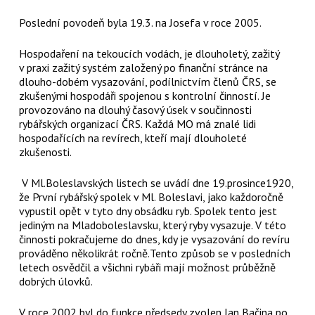
Poslední povodeň byla 19.3. na Josefa v roce 2005.
Hospodaření na tekoucích vodách, je dlouholetý, zažitý
v praxi zažitý systém založený po finanční stránce na
dlouho-dobém vysazování, podílnictvím členů ČRS, se
zkušenými hospodáři spojenou s kontrolní činností. Je
provozováno na dlouhý časový úsek v součinnosti
rybářských organizací ČRS. Každá MO má znalé lidi
hospodařících na revírech, kteří mají dlouholeté
zkušenosti.
V Ml.Boleslavských listech se uvádí dne 19.prosince1920,
že První rybářský spolek v Ml. Boleslavi, jako každoročně
vypustil opět v tyto dny obsádku ryb. Spolek tento jest
jediným na Mladoboleslavsku, který ryby vysazuje. V této
činnosti pokračujeme do dnes, kdy je vysazování do revíru
prováděno několikrát ročně.Tento způsob se v posledních
letech osvědčil a všichni rybáři mají možnost průběžně
dobrých úlovků.
V roce 2002 byl do funkce předsedy zvolen Jan Bačina po