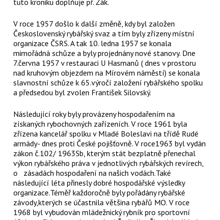
tuto kroniku doplňuje př. Žák.
V roce 1957 došlo k další změně, kdy byl založen
Československý rybářský svaz a tím byly zřízeny místní
organizace ČSRS. A tak 10. ledna 1957 se konala
mimořádná schůze a byly projednány nové stanovy. Dne
7.června 1957 v restauraci U Hasmanů ( dnes v prostoru
nad kruhovým objezdem na Mírovém náměstí) se konala
slavnostní schůze k 65.výročí založení rybářského spolku
a předsedou byl zvolen František Silovský.
Následující roky byly provázeny hospodařením na
získaných rybochovných zařízeních. V roce 1961 byla
zřízena kancelář spolku v Mladé Boleslavi na třídě Rudé
armády- dnes proti České pojišťovně. V roce1963 byl vydán
zákon č.102/ 1963Sb, kterým stát bezplatně přenechal
výkon rybářského práva v jednotlivých rybářských revírech,
o zásadách hospodaření na našich vodách.Také
následující léta přinesly dobré hospodářské výsledky
organizace.Téměř každoročně byly pořádány rybářské
závody,kterých se účastnila většina rybářů MO. V roce
1968 byl vybudován mládežnický rybník pro sportovní