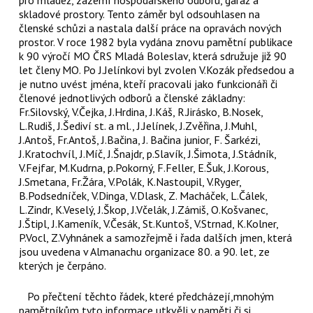
skladové prostory. Tento záměr byl odsouhlasen na
členské schůzi a nastala další práce na opravách nových
prostor. V roce 1982 byla vydána znovu pamětní publikace
k 90 výročí MO ČRS Mladá Boleslav, která sdružuje již 90
let členy MO. Po J.Jelínkovi byl zvolen V.Kozák předsedou a
je nutno uvést jména, kteří pracovali jako funkcionáři či
členové jednotlivých odborů a členské základny:
Fr.Silovský, V.Čejka, J.Hrdina, J.Káš, R.Jirásko, B.Nosek,
L.Rudiš, J.Šediví st. a ml., J.Jelínek, J.Zvěřina, J.Muhl,
J.Antoš, Fr.Antoš, J.Bačina, J. Bačina junior, F. Šarkézi,
J.Kratochvíl, J.Míč, J.Šnajdr, p.Slavík, J.Šimota, J.Stádník,
V.Fejfar, M.Kudrna, p.Pokorný, F.Feller, E.Šuk, J.Korous,
J.Smetana, Fr.Žára, V.Polák, K.Nastoupil, V.Ryger,
B.Podsedníček, V.Dinga, V.Dlask, Z. Macháček, L.Čálek,
L.Zindr, K.Veselý, J.Škop, J.Včelák, J.Zámiš, O.Košvanec,
J.Štipl, J.Kameník, V.Česák, St.Kuntoš, V.Strnad, K.Kolner,
P.Vocl, Z.Vyhnánek a samozřejmě i řada dalších jmen, která
jsou uvedena v Almanachu organizace 80. a 90. let, ze
kterých je čerpáno.
Po přečtení těchto řádek, které předcházejí,mnohým
pamětníkům tyto informace utkvěli v paměti či si