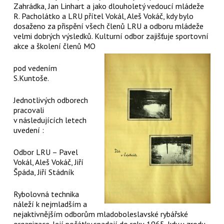
Zahrádka, Jan Linhart a jako dlouholetý vedoucí mládeže
R. Pacholátko a LRU přítel Vokál, Aleš Vokáč, kdy bylo
dosaženo za přispění všech členů LRU a odboru mládeže
velmi dobrých výsledků. Kulturní odbor zajišťuje sportovní
akce a školení členů MO
pod vedením
S.Kuntoše.
Jednotlivých odborech
pracovali
v následujících letech
uvedení :
Odbor LRU – Pavel
Vokál, Aleš Vokáč, Jiří
Špáda, Jiří Stádník
Rybolovná technika
náleží k nejmladším a
nejaktivnějším odborům mladoboleslavské rybářské
organizace. Její počátky spadají do roku 1965, kdy u zrodu