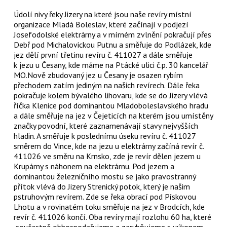
Údolí nivy řeky Jizery na které jsou naše revíry místní
organizace Mladá Boleslav, které začínají v podjezí
Josefodolské elektrárny a v mírném zvlnění pokračují přes
Debř pod Michalovickou Putnu a směřuje do Podlázek, kde
jez dělí první třetinu revíru č. 411027 a dále směřuje
k jezu u Česany, kde máme na Ptácké ulici č.p. 30 kancelář
MO.Nově zbudovaný jez u Česany je osazen rybím
přechodem zatím jediným na našich revírech. Dále řeka
pokračuje kolem bývalého lihovaru, kde se do Jizery vlévá
říčka Klenice pod dominantou Mladoboleslavského hradu
a dále směřuje na jez v Čejeticích na kterém jsou umístěny
značky povodní, které zaznamenávají stavy nejvyšších
hladin. A směřuje k poslednímu úseku revíru č. 411027
směrem do Vince, kde na jezu u elektrárny začíná revír č.
411026 ve směru na Krnsko, zde je revír dělen jezem u
Krupárny s náhonem na elektrárnu. Pod jezem a
dominantou železničního mostu se jako pravostranný
přítok vlévá do Jizery Strenický potok, který je našim
pstruhovým revírem. Zde se řeka obrací pod Pískovou
Lhotu a v rovinatém toku směřuje na jez v Brodcích, kde
revír č. 411026 končí. Oba revíry mají rozlohu 60 ha, které
součastně obhospodařujeme a zarybňujeme s výkonem