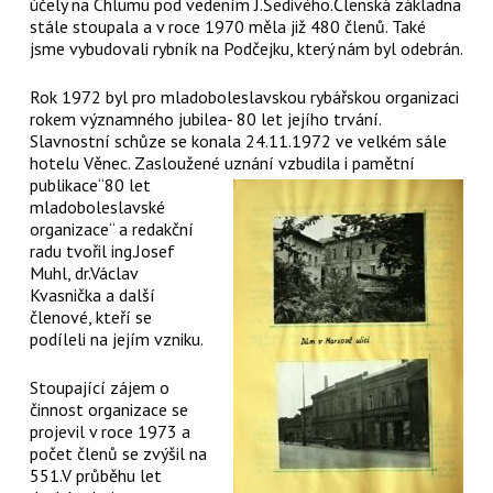
účely na Chlumu pod vedením J.Šedivého.Členská základna
stále stoupala a v roce 1970 měla již 480 členů. Také
jsme vybudovali rybník na Podčejku, který nám byl odebrán.
Rok 1972 byl pro mladoboleslavskou rybářskou organizaci
rokem významného jubilea- 80 let jejího trvání.
Slavnostní schůze se konala 24.11.1972 ve velkém sále
hotelu Věnec. Zasloužené uznání vzbudila i pamětní
publikace“80 let
mladoboleslavské
organizace“ a redakční
radu tvořil ing.Josef
Muhl, dr.Václav
Kvasnička a další
členové, kteří se
podíleli na jejím vzniku.
Stoupající zájem o
činnost organizace se
projevil v roce 1973 a
počet členů se zvýšil na
551.V průběhu let