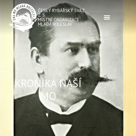
ČESKÝ RYBÁŘSKÝ SVAZ,
Z. S.
MÍSTNÍ ORGANIZACE
MLADÁ BOLESLAV
KRONIKA NAŠÍ
MO