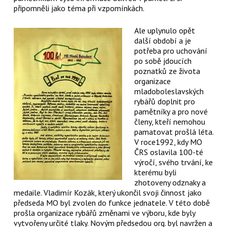
připomněli jako téma při vzpomínkách.
Ale uplynulo opět
další období a je
potřeba pro uchování
po sobě jdoucích
poznatků ze života
organizace
mladoboleslavských
rybářů doplnit pro
pamětníky a pro nové
členy, kteří nemohou
pamatovat prošlá léta.
V roce1992, kdy MO
ČRS oslavila 100-té
výročí, svého trvání, ke
kterému byli
zhotoveny odznaky a
medaile. Vladimír Kozák, který ukončil svoji činnost jako
předseda MO byl zvolen do funkce jednatele. V této době
prošla organizace rybářů změnami ve výboru, kde byly
vytvořeny určité tlaky. Novým předsedou org. byl navržen a