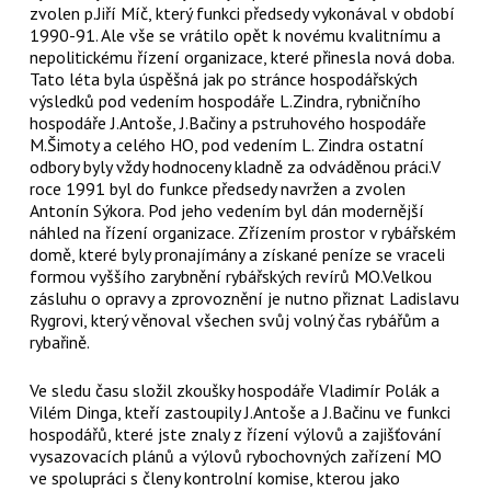
zvolen p.Jiří Míč, který funkci předsedy vykonával v období
1990-91. Ale vše se vrátilo opět k novému kvalitnímu a
nepolitickému řízení organizace, které přinesla nová doba.
Tato léta byla úspěšná jak po stránce hospodářských
výsledků pod vedením hospodáře L.Zindra, rybničního
hospodáře J.Antoše, J.Bačiny a pstruhového hospodáře
M.Šimoty a celého HO, pod vedením L. Zindra ostatní
odbory byly vždy hodnoceny kladně za odváděnou práci.V
roce 1991 byl do funkce předsedy navržen a zvolen
Antonín Sýkora. Pod jeho vedením byl dán modernější
náhled na řízení organizace. Zřízením prostor v rybářském
domě, které byly pronajímány a získané peníze se vraceli
formou vyššího zarybnění rybářských revírů MO.Velkou
zásluhu o opravy a zprovoznění je nutno přiznat Ladislavu
Rygrovi, který věnoval všechen svůj volný čas rybářům a
rybařině.
Ve sledu času složil zkoušky hospodáře Vladimír Polák a
Vilém Dinga, kteří zastoupily J.Antoše a J.Bačinu ve funkci
hospodářů, které jste znaly z řízení výlovů a zajišťování
vysazovacích plánů a výlovů rybochovných zařízení MO
ve spolupráci s členy kontrolní komise, kterou jako