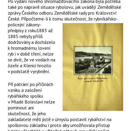
Po vydání nového shromažďovacího zákona byla potřeba
také po nápravě situace rybolovu, jak uvádějí Zemědělské
zprávy Českého odboru Zemědělské rady pro Království
České. Připočteme-li k tomu skutečnost, že rybníkářsko-
policejní
zákony-
předpisy z roku1883 až
1885 nebyly příliš
dodržovány a docházelo
k hromadnému lovení
ryb i v době tření, nelze
se divit, že ve vodách na
Jizeře a Klenici hrozilo
v podstatě vyrybnění.
Při pátrání po příčinách
vzniku a založení
rybářského spolku
v Mladé Boleslavi nelze
pominout ani
skutečnost, že jeho
zakladatelé měli jistě v úmyslu postavit rybářství na
spolkovou základnu i proto aby umožňovala přístup
k této ušlechtilé a užitečné zábavě, pro větší počet