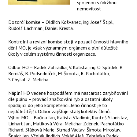
spojenou s údržbou
nemovitost
Dozorčí komise – Oldřich Košvanec, ing. Josef Štipl,
Rudolf Lachman, Daniel Kresta.
Kontrolní a revizní komise stojí v pozadí činnosti hlavního
dění MO, je však významným orgánem a plní důležité
úkoly v celém systému činnosti organizace.
Odbor HO – Radek Zahrádka, V. Kalista, ing. O. Splídek, B.
Remiáš, B. Podsedníček, M. Šimota, R. Pacholátko,
S Chytal, Z. Melicha
Náplní HO vedené hospodářem má nastarost zarybňování
dle plánu – provádí značkování ryb a ostatní úkoly
spadající do jeho kompetencí. Jeho činnost je to
nejdůležitější. Odbor zajišťuje stálý kolektiv členů.
Výbor MO – Bačina Jan, Kalista Vladimír, Kuntoš Stanislav,
Linhart Jan, Malíková Věra, Melichar Zděnek, Pacholátko
Richard, Slábová Marie, Strnad Václav, Šimota Miroslav,
Šnajdr Jan, Včelák Jindřich, Vokáč Aleš, Zahrádka Radek.