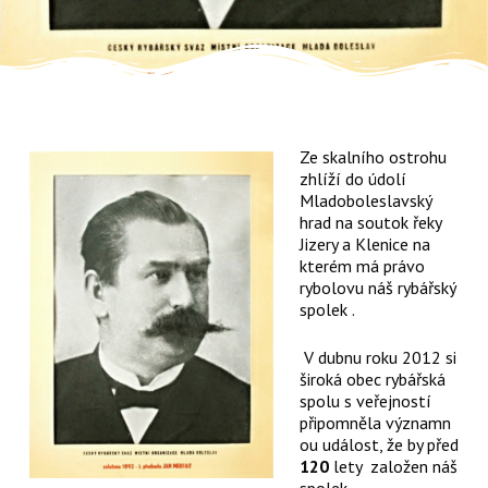
Ze skalního ostrohu
zhlíží do údolí
Mladoboleslavský
hrad na soutok řeky
Jizery a Klenice na
kterém má právo
rybolovu náš rybářský
spolek .
V dubnu roku 2012 si
široká obec rybářská
spolu s veřejností
připomněla významn
ou událost, že by před
120
lety založen náš
spolek.