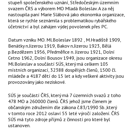
stupeň společenského uznání, Středočeským územním
svazem ČRS a výborem MO Mladá Boleslav. A za něj
nastoupila paní Marie Slábová jako ekonomka organizace,
která se rychle seznámila s problematikou rybářského
účetnictví a byl zahájen výdej povolenek přes PC.
Datum vzniku MO. Ml.Boleslav 1892 , M.Hradiště 1909,
Benátky n.Jizerou 1919, Bakov n.Jizerou 1923, Bělá
p.Bezdězem 1956, Předměřice n. Jizerou 1921, Dolní
Cetno 1962, Dolní Bousov 1949, jsou organizace okresu
Ml.Boleslav a součástí SÚS, který má celkem 105
místních organizací, 32388 dospělých členů, 1500 čl.
mládeže a 4187 dětí do 15 let a kdy veškeré aktivity jsou
provozovány jako neziskové.
SÚS je součástí ČRS, který má 7 územních svazů z toho
478 MO a 260000 členů. ČRS jehož jsme členem je
občanským združením dle zákona č.83/1990 Sb.,který
v tomto roce 2012 oslaví 55 leté výročí založení. ČRS
SÚS má tyto zdroje příjmů z činností pro které byl
ustanoven.