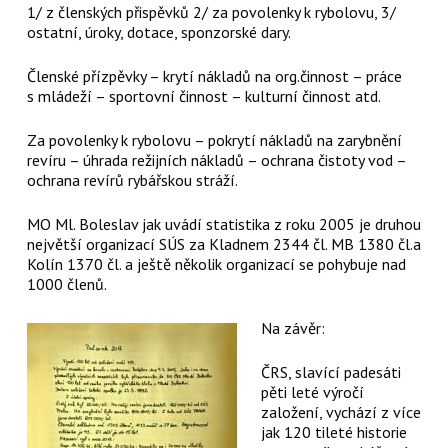
1/ z členských přispěvků 2/ za povolenky k rybolovu, 3/
ostatní, úroky, dotace, sponzorské dary.
Členské přízpěvky – krytí nákladů na org.činnost – práce
s mládeží – sportovní činnost – kulturní činnost atd.
Za povolenky k rybolovu – pokrytí nákladů na zarybnění
revíru – úhrada režijních nákladů – ochrana čistoty vod –
ochrana revírů rybářskou stráží.
MO Ml. Boleslav jak uvádí statistika z roku 2005 je druhou
největší organizací SÚS za Kladnem 2344 čl. MB 1380 čl.a
Kolín 1370 čl. a ještě několik organizací se pohybuje nad
1000 členů.
Na závěr:
ČRS, slavící padesáti
pěti leté výročí
založení, vychází z více
jak 120 tileté historie