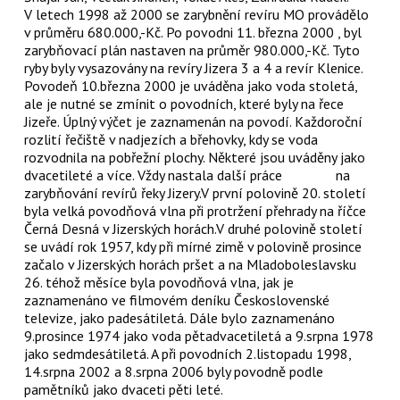
V letech 1998 až 2000 se zarybnění revíru MO provádělo
v průměru 680.000,-Kč. Po povodni 11. března 2000 , byl
zarybňovací plán nastaven na průměr 980.000,-Kč. Tyto
ryby byly vysazovány na revíry Jizera 3 a 4 a revír Klenice.
Povodeň 10.března 2000 je uváděna jako voda stoletá,
ale je nutné se zmínit o povodních, které byly na řece
Jizeře. Úplný výčet je zaznamenán na povodí. Každoroční
rozlití řečiště v nadjezích a břehovky, kdy se voda
rozvodnila na pobřežní plochy. Některé jsou uváděny jako
dvacetileté a více. Vždy nastala další práce na
zarybňování revírů řeky Jizery.V první polovině 20. století
byla velká povodňová vlna při protržení přehrady na říčce
Černá Desná v Jizerských horách.V druhé polovině století
se uvádí rok 1957, kdy při mírné zimě v polovině prosince
začalo v Jizerských horách pršet a na Mladoboleslavsku
26. téhož měsíce byla povodňová vlna, jak je
zaznamenáno ve filmovém deníku Československé
televize, jako padesátiletá. Dále bylo zaznamenáno
9.prosince 1974 jako voda pětadvacetiletá a 9.srpna 1978
jako sedmdesátiletá. A při povodních 2.listopadu 1998,
14.srpna 2002 a 8.srpna 2006 byly povodně podle
pamětníků jako dvaceti pěti leté.