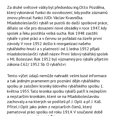
Za druhé světové války byl předsedou ing.Otto Pozděna,
který vykonával funkci do osvobození, kdy podle záznamů
znovu převzal funkci JUDr. Václav Kvasnička.
Mladoboleslavští rybáři se pustili do další spolkové práce,
dělalo se vše pro dosazení nové obsádky v roce 1947, kdy
spolek a řeku postihla velká sucha. Rok 1948 zastihl
rybáře v plné práci a v červnu se pořádali na Jizeře první
závody. V roce 1952 došlo k reorganizaci našeho
rybářského hnutí a s platností od 1.ledna 1952 přijali
mladoboleslavští rybáři název První lidový rybářský spolek
v Ml. Boleslavi. Rok 1952 byl významný pro rybáře přijetím
zákona č.62/ 1952 Sb. O rybářství.
Tento výčet údajů nemůže nahradit velmi kusé informace
a tak jediným pramenem pro poznání dějin rybářského
spolku je založení kroniky lidového rybářského spolku 1.
května 1955.Tato kronika spolku rybářů patří k nejlepším
a nejstarším kronikám, které se na Mladoboleslavsku
zachovaly a na kterých se podíleli př. J. Oplt a př. J. Káš.
Přítel J.Oplt jako jeden z nejstarších členů, který
pamatoval práci spolku od roku 1914. V současné době