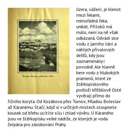
Jizera, vážení, je klenot
mezi řekami,
mimořádná řeka,
unikát. Přítoků má
málo, není na ně však
odkázaná. Odvádí sice
vodu z jarního tání a
náhlých přívalových
dešťů, kdy jsou
zaznamenány i
povodně. Ale hlavně
bere vodu z hlubokých
pramenů, které ze
štěrkopískového
podloží křišťálově čisté
vyvěrají přímo do
říčního koryta. Od Kozákova přes Turnov, Mladou Boleslav
až Káranému. Stačí, když si v určitých místech stoupnete
kousek od břehu ucítíte sílu i chlad vývěru. U Káraného
jsou ve štěrkopísku velké nádrže, ze kterých je voda
čerpána pro zásobování Prahy.