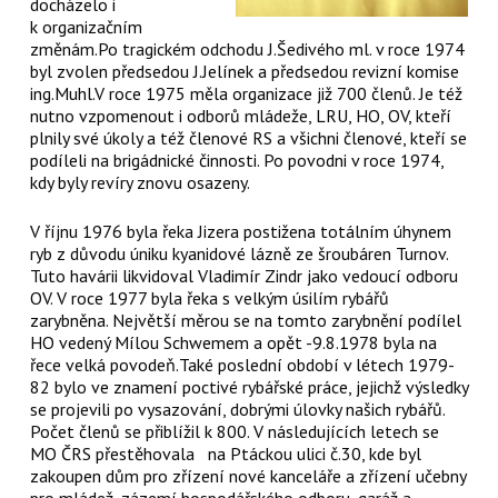
docházelo i
k organizačním
změnám.Po tragickém odchodu J.Šedivého ml. v roce 1974
byl zvolen předsedou J.Jelínek a předsedou revizní komise
ing.Muhl.V roce 1975 měla organizace již 700 členů. Je též
nutno vzpomenout i odborů mládeže, LRU, HO, OV, kteří
plnily své úkoly a též členové RS a všichni členové, kteří se
podíleli na brigádnické činnosti. Po povodni v roce 1974,
kdy byly revíry znovu osazeny.
V říjnu 1976 byla řeka Jizera postižena totálním úhynem
ryb z důvodu úniku kyanidové lázně ze šroubáren Turnov.
Tuto havárii likvidoval Vladimír Zindr jako vedoucí odboru
OV. V roce 1977 byla řeka s velkým úsilím rybářů
zarybněna. Největší měrou se na tomto zarybnění podílel
HO vedený Mílou Schwemem a opět -9.8.1978 byla na
řece velká povodeň.Také poslední období v létech 1979-
82 bylo ve znamení poctivé rybářské práce, jejichž výsledky
se projevili po vysazování, dobrými úlovky našich rybářů.
Počet členů se přiblížil k 800. V následujících letech se
MO ČRS přestěhovala na Ptáckou ulici č.30, kde byl
zakoupen dům pro zřízení nové kanceláře a zřízení učebny
pro mládež, zázemí hospodářského odboru, garáž a