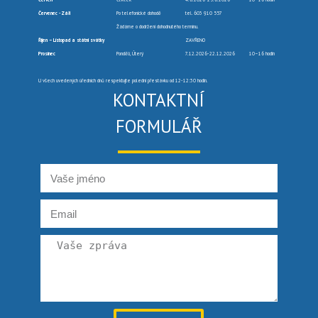
Červenec -Září
Po telefonické dohodě
tel. 603 910 557
Žádáme o dodržení dohodnutého termínu.
Říjen – Listopad a státní svátky
ZAVŘENO
Prosinec
Pondělí, Úterý
7.12.2026-22.12.2026
10–16 hodin
U všech uvedených úředních dnů respektujte polední přestávku od 12-12:30 hodin.
KONTAKTNÍ
FORMULÁŘ