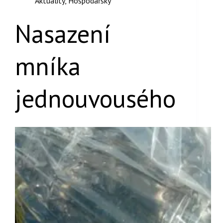
Aktuality
,
Hospodářský
Nasazení
mníka
jednouvousého