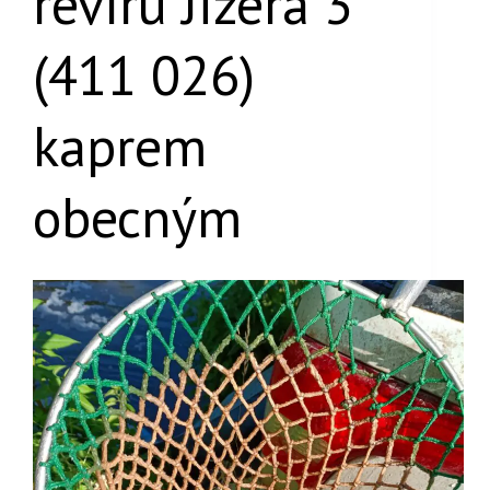
revíru Jizera 3
(411 026)
kaprem
obecným