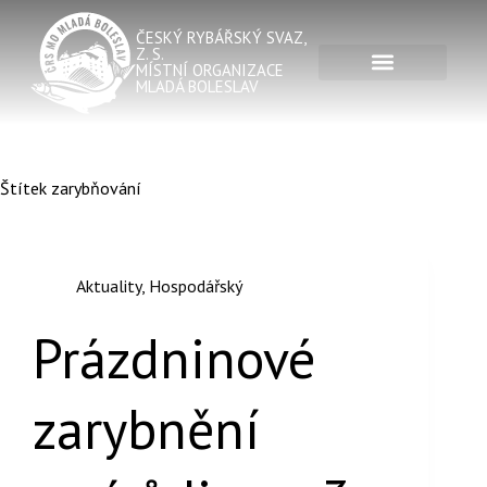
ČESKÝ RYBÁŘSKÝ SVAZ,
Z. S.
MÍSTNÍ ORGANIZACE
MLADÁ BOLESLAV
Štítek
zarybňování
Aktuality
,
Hospodářský
Prázdninové
zarybnění