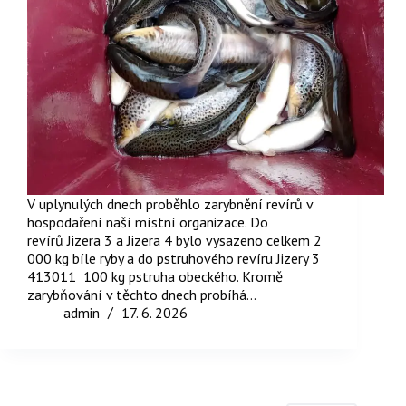
V uplynulých dnech proběhlo zarybnění revírů v
hospodaření naší místní organizace. Do
revírů Jizera 3 a Jizera 4 bylo vysazeno celkem 2
000 kg bíle ryby a do pstruhového revíru Jizery 3
413011 100 kg pstruha obeckého. Kromě
zarybňování v těchto dnech probíhá…
admin
17. 6. 2026