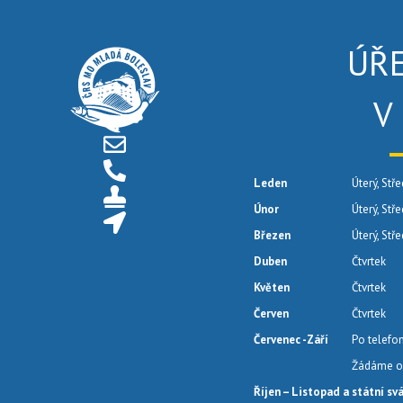
ÚŘ
V
Leden
Úterý, Stře
Únor
Úterý, Stř
Březen
Úterý, Stř
Duben
Čtvrtek
Květen
Čtvrtek
Červen
Čtvrtek
Červenec -Září
Po telefo
Žádáme o 
Říjen – Listopad a státní sv