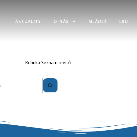
AKTUALITY
O NÁS
MLÁDEŽ
LRU
Rubrika
Seznam revírů