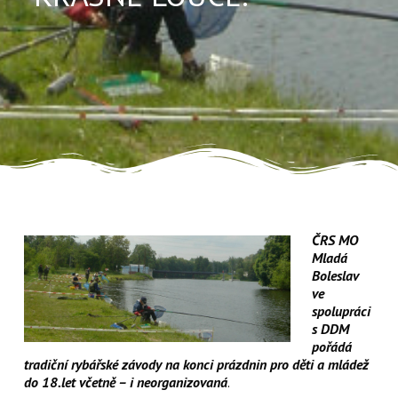
ČRS MO
Mladá
Boleslav
ve
spolupráci
s DDM
pořádá
tradiční rybářské závody na konci prázdnin pro děti a mládež
do 18.let včetně – i neorganizovaná
.