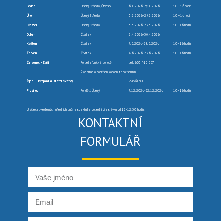
Leden
Úterý, Středa, Čtvrtek
6.1.2026-29.1.2026
10 –16 hodin
Únor
Úterý, Středa
3.2.2026-25.2.2026
10 –16 hodin
Březen
Úterý, Středa
3.3.2026-25.3.2026
10–16 hodin
Duben
Čtvrtek
2.4.2026-30.4.2026
Květen
Čtvrtek
7.5.2026-28.5.2026
10–16 hodin
Červen
Čtvrtek
4.6.2026-25.6.2026
10–16 hodin
Červenec -Září
Po telefonické dohodě
tel. 603 910 557
Žádáme o dodržení dohodnutého termínu.
Říjen – Listopad a státní svátky
ZAVŘENO
Prosinec
Pondělí, Úterý
7.12.2026-22.12.2026
10–16 hodin
U všech uvedených úředních dnů respektujte polední přestávku od 12-12:30 hodin.
KONTAKTNÍ
FORMULÁŘ