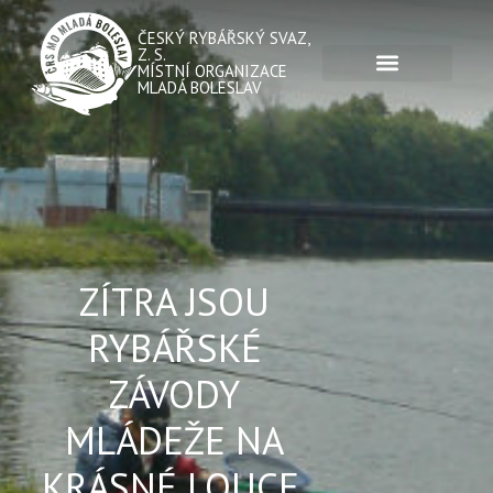
ČESKÝ RYBÁŘSKÝ SVAZ,
Z. S.
MÍSTNÍ ORGANIZACE
MLADÁ BOLESLAV
ZÍTRA JSOU
RYBÁŘSKÉ
ZÁVODY
MLÁDEŽE NA
KRÁSNÉ LOUCE.