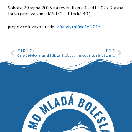
Sobota 29.srpna 2015 na revíru Jizera 4 – 411 027 Krásná
louka (sraz za kanceláří MO – Ptácká 30 )
propozice k závodu zde:
Závody mládeže 2015
PŘEDCHOZÍ
DALŠÍ
Krajský přebor a krajská divize 2015 – LRU Přívlač
Sobotní závody mládeže už znají vítěze