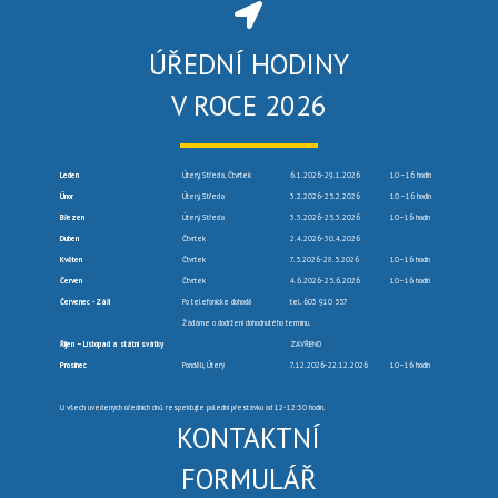
ÚŘEDNÍ HODINY
V ROCE 2026
Leden
Úterý, Středa, Čtvrtek
6.1.2026-29.1.2026
10 –16 hodin
Únor
Úterý, Středa
3.2.2026-25.2.2026
10 –16 hodin
Březen
Úterý, Středa
3.3.2026-25.3.2026
10–16 hodin
Duben
Čtvrtek
2.4.2026-30.4.2026
Květen
Čtvrtek
7.5.2026-28.5.2026
10–16 hodin
Červen
Čtvrtek
4.6.2026-25.6.2026
10–16 hodin
Červenec -Září
Po telefonické dohodě
tel. 603 910 557
Žádáme o dodržení dohodnutého termínu.
Říjen – Listopad a státní svátky
ZAVŘENO
Prosinec
Pondělí, Úterý
7.12.2026-22.12.2026
10–16 hodin
U všech uvedených úředních dnů respektujte polední přestávku od 12-12:30 hodin.
KONTAKTNÍ
FORMULÁŘ