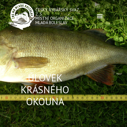
ČESKÝ RYBÁŘSKÝ SVAZ,
Z. S.
MÍSTNÍ ORGANIZACE
MLADÁ BOLESLAV
ÚLOVEK
KRÁSNÉHO
OKOUNA