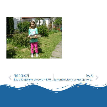
PŘEDCHOZÍ
DALŠÍ
1.kolo Krajského přeboru – LRU Přívlač, Český Šternberk
Zarybnění Jizery pokračuje i o prázdninách