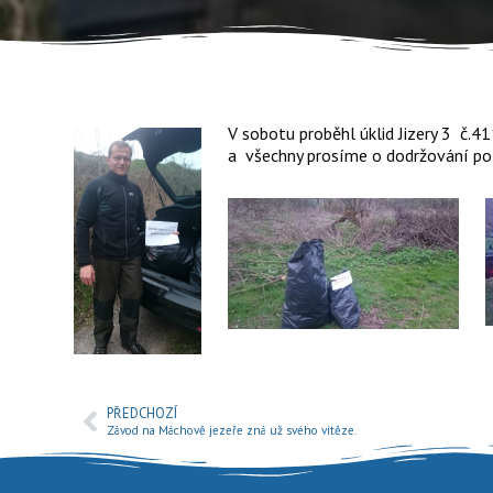
V sobotu proběhl úklid Jizery 3 č.
a všechny prosíme o dodržování poř
PŘEDCHOZÍ
Závod na Máchově jezeře zná už svého vítěze.