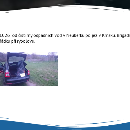
411026 od čistírny odpadních vod v Neuberku po jez v Krnsku. Brig
ádku při rybolovu.