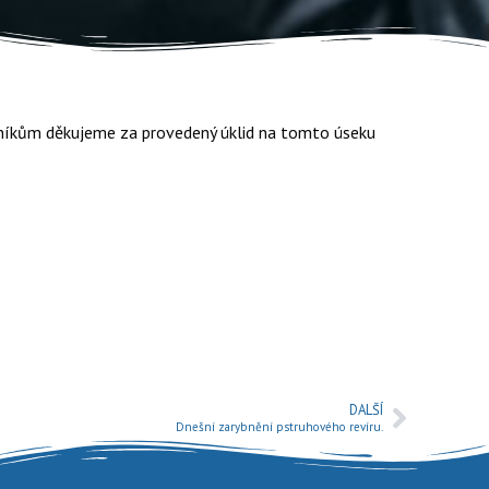
ádníkům děkujeme za provedený úklid na tomto úseku
DALŠÍ
Dnešní zarybnění pstruhového revíru.