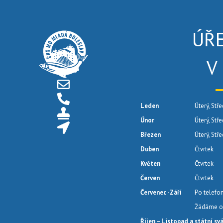
ÚŘ
V
Leden
Úterý, Stře
Únor
Úterý, Stř
Březen
Úterý, Stř
Duben
Čtvrtek
Květen
Čtvrtek
Červen
Čtvrtek
Červenec -Září
Po telefo
Žádáme o 
Říjen – Listopad a státní sv