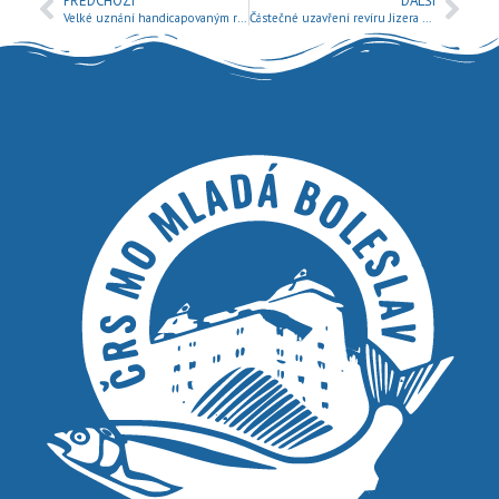
PŘEDCHOZÍ
DALŠÍ
Velké uznání handicapovaným rybářům na MeMiČR včetně kladrubských pořadatelů
Částečné uzavření revíru Jizera 4 č. 411027.