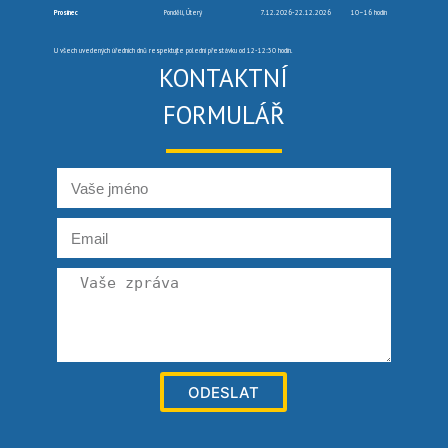
Prosinec
Pondělí, Úterý
7.12.2026-22.12.2026
10–16 hodin
U všech uvedených úředních dnů respektujte polední přestávku od 12-12:30 hodin.
KONTAKTNÍ
FORMULÁŘ
ODESLAT