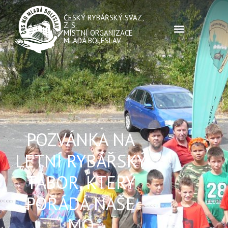
ČESKÝ RYBÁŘSKÝ SVAZ,
Z. S.
MÍSTNÍ ORGANIZACE
MLADÁ BOLESLAV
POZVÁNKA NA
LETNÍ RYBÁŘSKÝ
TÁBOR, KTERÝ
POŘÁDÁ NAŠE
MO