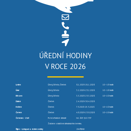
ÚŘEDNÍ HODINY
V ROCE 2026
Leden
Úterý, Středa, Čtvrtek
6.1.2026-29.1.2026
10 –16 hodin
Únor
Úterý, Středa
3.2.2026-25.2.2026
10 –16 hodin
Březen
Úterý, Středa
3.3.2026-25.3.2026
10–16 hodin
Duben
Čtvrtek
2.4.2026-30.4.2026
Květen
Čtvrtek
7.5.2026-28.5.2026
10–16 hodin
Červen
Čtvrtek
4.6.2026-25.6.2026
10–16 hodin
Červenec -Září
Po telefonické dohodě
tel. 603 910 557
Žádáme o dodržení dohodnutého termínu.
Říjen – Listopad a státní svátky
ZAVŘENO