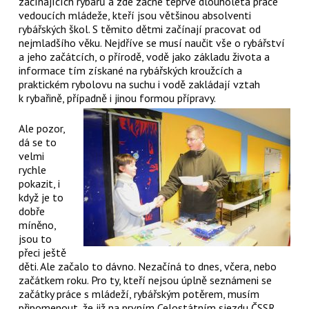
začínajících rybářů a zde začne teprve dlouholetá práce
vedoucích mládeže, kteří jsou většinou absolventi
rybářských škol. S těmito dětmi začínají pracovat od
nejmladšího věku. Nejdříve se musí naučit vše o rybářství
a jeho začátcích, o přírodě, vodě jako základu života a
informace tím získané na rybářských kroužcích a
praktickém rybolovu na suchu i vodě zakládají vztah
k rybařině, případně i jinou formou přípravy.
Ale pozor,
dá se to
velmi
rychle
pokazit, i
když je to
dobře
míněno,
jsou to
přeci ještě
děti. Ale začalo to dávno. Nezačíná to dnes, včera, nebo
začátkem roku. Pro ty, kteří nejsou úplně seznámeni se
začátky práce s mládeží, rybářským potěrem, musím
připomenout, že již na prvním Celostátním sjezdu ČSSR