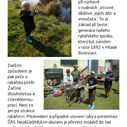
při výchově
v rodinách „otcové,
dědové, jejich děti a
vnoučata“. To je
základ již šesté
generace našeho
rybářského spolku,
který byl založen
v roce 1892 v Mladé
Boleslavi.
Dalším
způsobem je
pak péče o
rybářský potěr.
Začíná
dlouholetou a
cílevědomou
prací. Není to
jen po stránce
rybářství. Předvedení a případné ulovení ryby a prezentaci
ČRS. Nejdůležitějším úkolem je převést mládež do řad