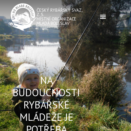
ČESKÝ RYBÁŘSKÝ SVAZ,
Z. S.
MÍSTNÍ ORGANIZACE
MLADÁ BOLESLAV
NA
BUDOUCNOSTI
RYBÁŘSKÉ
MLÁDEŽE JE
POTŘEBA