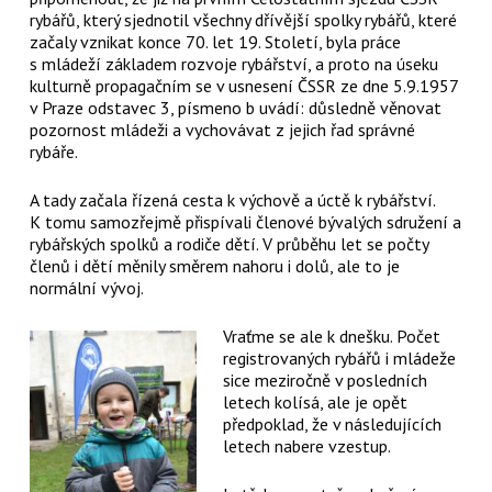
rybářů, který sjednotil všechny dřívější spolky rybářů, které
začaly vznikat konce 70. let 19. Století, byla práce
s mládeží základem rozvoje rybářství, a proto na úseku
kulturně propagačním se v usnesení ČSSR ze dne 5.9.1957
v Praze odstavec 3, písmeno b uvádí: důsledně věnovat
pozornost mládeži a vychovávat z jejich řad správné
rybáře.
A tady začala řízená cesta k výchově a úctě k rybářství.
K tomu samozřejmě přispívali členové bývalých sdružení a
rybářských spolků a rodiče dětí. V průběhu let se počty
členů i dětí měnily směrem nahoru i dolů, ale to je
normální vývoj.
Vraťme se ale k dnešku. Počet
registrovaných rybářů i mládeže
sice meziročně v posledních
letech kolísá, ale je opět
předpoklad, že v následujících
letech nabere vzestup.