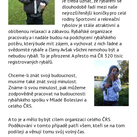
Je třeba uznat, že rybaření se
dlouhodobě řadí mezi naše
nejrozšířenější koníčky pro celé
rodiny. Sportovní a rekreační
rybolov je stále atraktivní a
oblíbenou relaxací a zábavou. Rybářské organizace
pracovaly a i nadále budou na podchycení rybářského
potěru, který bude mít zájem, a vychovat z nich řádné a
svědomité rybáře a členy. Avšak všichni nemohou být a
nebudou rybáři. To je přirozené. A přesto má ČR 320 tisíc
registrovaných rybářů.
Chceme-li znát svoji budoucnost,
musíme také znát svoji minulost.
Známe-li svou minulost, pak můžeme
zodpovědně pracovat na budoucnosti
rybářského spolku v Mladé Boleslavi a
celého ČRS.
A to je a mělo by být cílem organizací celého ČRS.
Poděkování v tomto případě patří všem, kteří se na tom
podílejí a věnují tomu svůj volný čas.