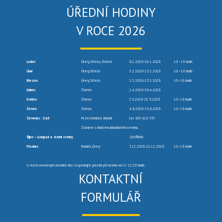
ÚŘEDNÍ HODINY
V ROCE 2026
Leden
Úterý, Středa, Čtvrtek
6.1.2026-29.1.2026
10 –16 hodin
Únor
Úterý, Středa
3.2.2026-25.2.2026
10 –16 hodin
Březen
Úterý, Středa
3.3.2026-25.3.2026
10–16 hodin
Duben
Čtvrtek
2.4.2026-30.4.2026
Květen
Čtvrtek
7.5.2026-28.5.2026
10–16 hodin
Červen
Čtvrtek
4.6.2026-25.6.2026
10–16 hodin
Červenec -Září
Po telefonické dohodě
tel. 603 910 557
Žádáme o dodržení dohodnutého termínu.
Říjen – Listopad a státní svátky
ZAVŘENO
Prosinec
Pondělí, Úterý
7.12.2026-22.12.2026
10–16 hodin
U všech uvedených úředních dnů respektujte polední přestávku od 12-12:30 hodin.
KONTAKTNÍ
FORMULÁŘ