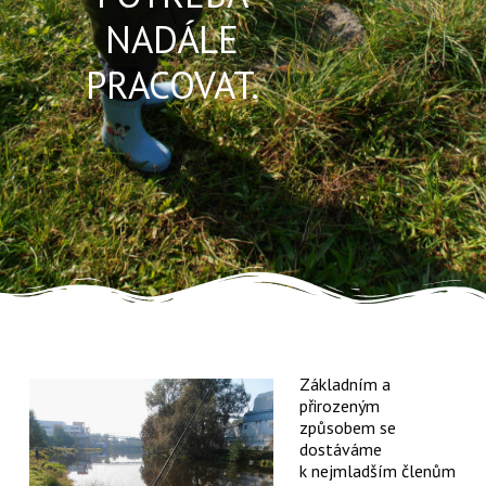
NADÁLE
PRACOVAT.
Základním a
přirozeným
způsobem se
dostáváme
k nejmladším členům