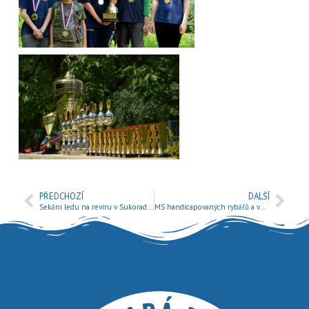
PŘEDCHOZÍ
DALŠÍ
Sekání ledu na revíru v Sukoradech
MS handicapovaných rybářů a veteránů bude v Pardubicích