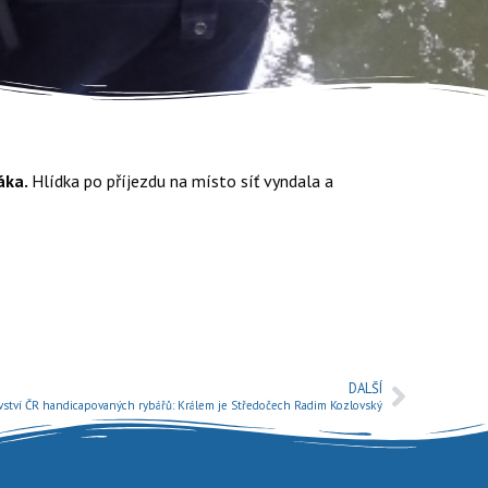
áka.
Hlídka po příjezdu na místo síť vyndala a
DALŠÍ
vství ČR handicapovaných rybářů: Králem je Středočech Radim Kozlovský