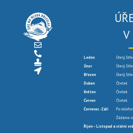
ÚŘ
V
Leden
Úterý, Stře
Únor
Úterý, Stř
Březen
Úterý, Stř
Duben
Čtvrtek
Květen
Čtvrtek
Červen
Čtvrtek
Červenec -Září
Po telefo
Žádáme o 
Říjen – Listopad a státní sv