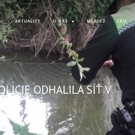
AKTUALITY
O NÁS
MLÁDEŽ
LRU
LICIE ODHALILA SÍŤ V