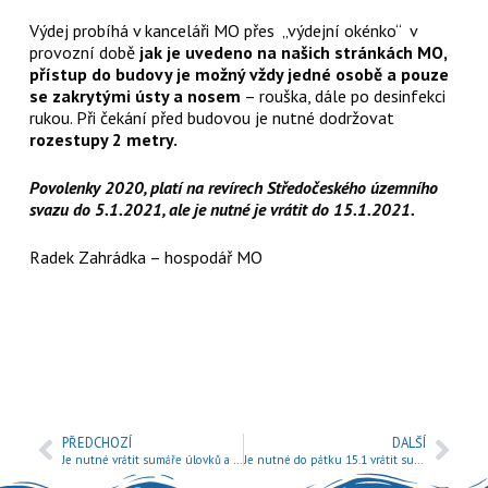
Výdej probíhá v kanceláři MO přes „výdejní okénko“ v
provozní době
jak je uvedeno na našich stránkách MO,
přístup do budovy je možný vždy jedné osobě a pouze
se zakrytými ústy a nosem
– rouška, dále po desinfekci
rukou. Při čekání před budovou je nutné dodržovat
rozestupy 2 metry.
Povolenky 2020, platí na revírech Středočeského územního
svazu do 5.1.2021, ale je nutné je vrátit do 15.1.2021.
Radek Zahrádka – hospodář MO
PŘEDCHOZÍ
DALŠÍ
Je nutné vrátit sumáře úlovků a docházek !
Je nutné do pátku 15.1 vrátit sumáře úlovků a docházek !