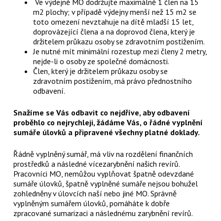
Ve výdejně MO dodržujte maximálně 1 člen na 15
m2 plochy; v případě výdejny menší než 15 m2 se
toto omezení nevztahuje na dítě mladší 15 let,
doprovázející člena a na doprovod člena, který je
držitelem průkazu osoby se zdravotním postižením.
Je nutné mít minimální rozestup mezi členy 2 metry,
nejde-li o osoby ze společné domácnosti.
Člen, který je držitelem průkazu osoby se
zdravotním postižením, má právo přednostního
odbavení.
Snažíme se Vás odbavit co nejdříve, aby odbavení
proběhlo co nejrychleji, žádáme Vás, o řádné vyplnění
sumáře úlovků a připravené všechny platné doklady.
Řádně vyplněný sumář, má vliv na rozdělení finančních
prostředků a následné vícezarybnění našich revírů.
Pracovníci MO, nemůžou vyplňovat špatně odevzdané
sumáře úlovků, špatně vyplněné sumáře nejsou bohužel
zohledněny v úlovcích naší nebo jiné MO. Správně
vyplněným sumářem úlovků, pomáháte k dobře
zpracované sumarizaci a následnému zarybnění revírů.