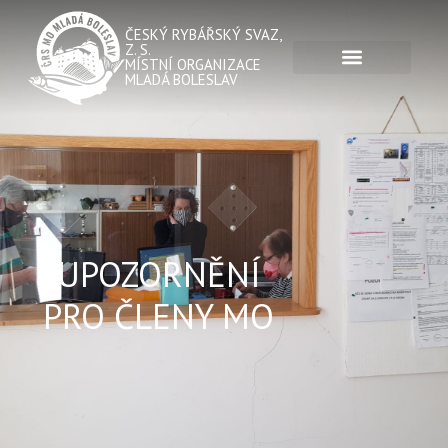
ČESKÝ RYBÁŘSKÝ SVAZ,
Z. S.
MÍSTNÍ ORGANIZACE
MLADÁ BOLESLAV
UPOZORNĚNÍ
PRO ČLENY MO