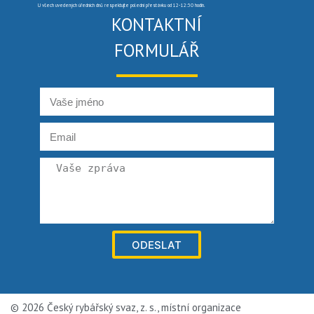
U všech uvedených úředních dnů respektujte polední přestávku od 12-12:30 hodin.
KONTAKTNÍ
FORMULÁŘ
ODESLAT
© 2026 Český rybářský svaz, z. s., místní organizace