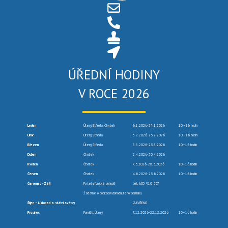
ÚŘEDNÍ HODINY
V ROCE 2026
Leden
Úterý, Středa, Čtvrtek
6.1.2026-29.1.2026
10 –16 hodin
Únor
Úterý, Středa
3.2.2026-25.2.2026
10 –16 hodin
Březen
Úterý, Středa
3.3.2026-25.3.2026
10–16 hodin
Duben
Čtvrtek
2.4.2026-30.4.2026
Květen
Čtvrtek
7.5.2026-28.5.2026
10–16 hodin
Červen
Čtvrtek
4.6.2026-25.6.2026
10–16 hodin
Červenec -Září
Po telefonické dohodě
tel. 603 910 557
Žádáme o dodržení dohodnutého termínu.
Říjen – Listopad a státní svátky
ZAVŘENO
Prosinec
Pondělí, Úterý
7.12.2026-22.12.2026
10–16 hodin