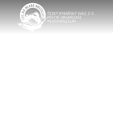
ČESKÝ RYBÁŘSKÝ SVAZ, Z. S.
MÍSTNÍ ORGANIZACE
MLADÁ BOLESLAV
JE NUTNÉ VRÁTIT SUM
!