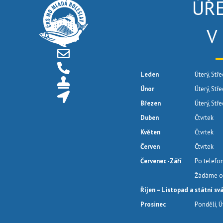
ÚŘ
V
Leden
Úterý, Stře
Únor
Úterý, Stř
Březen
Úterý, Stř
Duben
Čtvrtek
Květen
Čtvrtek
Červen
Čtvrtek
Červenec -Září
Po telefo
Žádáme o 
Říjen – Listopad a státní sv
Prosinec
Pondělí, Ú