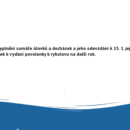
lnění sumáře úlovků a docházek a jeho odevzdání k 15. 1. její
ek k vydání povolenky k rybolovu na další rok.