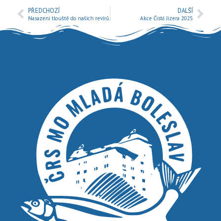
PŘEDCHOZÍ
DALŠÍ
Nasazení tlouště do našich revírů.
Akce Čistá Jizera 2025