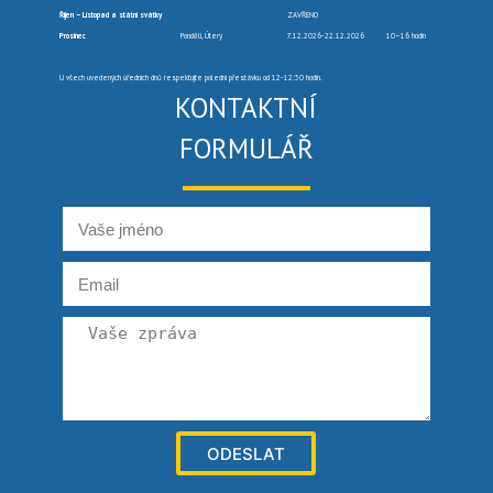
Říjen – Listopad a státní svátky
ZAVŘENO
Prosinec
Pondělí, Úterý
7.12.2026-22.12.2026
10–16 hodin
U všech uvedených úředních dnů respektujte polední přestávku od 12-12:30 hodin.
KONTAKTNÍ
FORMULÁŘ
ODESLAT