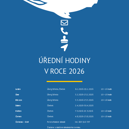
ÚŘEDNÍ HODINY
V ROCE 2026
Leden
Úterý, Středa, Čtvrtek
6.1.2026-29.1.2026
10 –16 hodin
Únor
Úterý, Středa
3.2.2026-25.2.2026
10 –16 hodin
Březen
Úterý, Středa
3.3.2026-25.3.2026
10–16 hodin
Duben
Čtvrtek
2.4.2026-30.4.2026
Květen
Čtvrtek
7.5.2026-28.5.2026
10–16 hodin
Červen
Čtvrtek
4.6.2026-25.6.2026
10–16 hodin
Červenec -Září
Po telefonické dohodě
tel. 603 910 557
Žádáme o dodržení dohodnutého termínu.