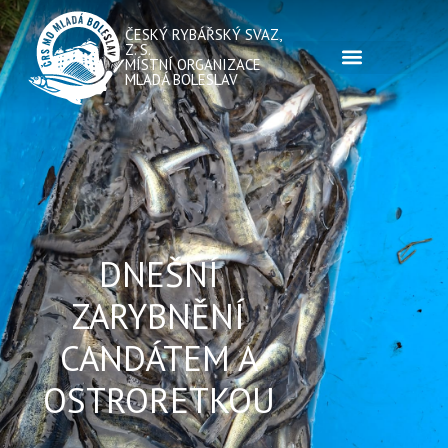
ČESKÝ RYBÁŘSKÝ SVAZ,
Z. S.
MÍSTNÍ ORGANIZACE
MLADÁ BOLESLAV
DNEŠNÍ
ZARYBNĚNÍ
CANDÁTEM A
OSTRORETKOU