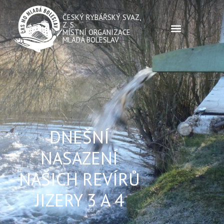
ČESKÝ RYBÁŘSKÝ SVAZ,
Z. S.
MÍSTNÍ ORGANIZACE
MLADÁ BOLESLAV
DNEŠNÍ
NASAZENÍ
NAŠICH REVÍRŮ
JIZERY 3 A 4