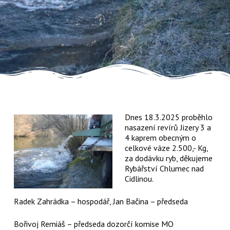
Dnes 18.3.2025 proběhlo
nasazení revírů Jizery 3 a
4 kaprem obecným o
celkové váze 2.500,- Kg,
za dodávku ryb, děkujeme
Rybářství Chlumec nad
Cidlinou.
Radek Zahrádka – hospodář, Jan Bačina – předseda
Bořivoj Remiáš – předseda dozorčí komise MO