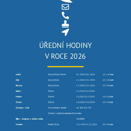
ÚŘEDNÍ HODINY
V ROCE 2026
Leden
Úterý, Středa, Čtvrtek
6.1.2026-29.1.2026
10 –16 hodin
Únor
Úterý, Středa
3.2.2026-25.2.2026
10 –16 hodin
Březen
Úterý, Středa
3.3.2026-25.3.2026
10–16 hodin
Duben
Čtvrtek
2.4.2026-30.4.2026
Květen
Čtvrtek
7.5.2026-28.5.2026
10–16 hodin
Červen
Čtvrtek
4.6.2026-25.6.2026
10–16 hodin
Červenec -Září
Po telefonické dohodě
tel. 603 910 557
Žádáme o dodržení dohodnutého termínu.
Říjen – Listopad a státní svátky
ZAVŘENO
Prosinec
Pondělí, Úterý
7.12.2026-22.12.2026
10–16 hodin