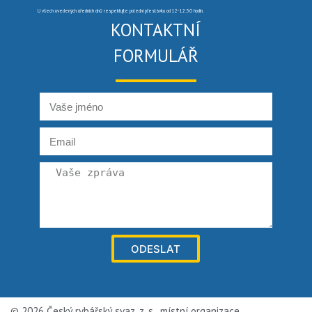
U všech uvedených úředních dnů respektujte polední přestávku od 12-12:30 hodin.
KONTAKTNÍ
FORMULÁŘ
ODESLAT
© 2026 Český rybářský svaz, z. s., místní organizace