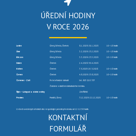
ÚŘEDNÍ HODINY
V ROCE 2026
Leden
Úterý, Středa, Čtvrtek
6.1.2026-29.1.2026
10 –16 hodin
Únor
Úterý, Středa
3.2.2026-25.2.2026
10 –16 hodin
Březen
Úterý, Středa
3.3.2026-25.3.2026
10–16 hodin
Duben
Čtvrtek
2.4.2026-30.4.2026
Květen
Čtvrtek
7.5.2026-28.5.2026
10–16 hodin
Červen
Čtvrtek
4.6.2026-25.6.2026
10–16 hodin
Červenec -Září
Po telefonické dohodě
tel. 603 910 557
Žádáme o dodržení dohodnutého termínu.
Říjen – Listopad a státní svátky
ZAVŘENO
Prosinec
Pondělí, Úterý
7.12.2026-22.12.2026
10–16 hodin
U všech uvedených úředních dnů respektujte polední přestávku od 12-12:30 hodin.
KONTAKTNÍ
FORMULÁŘ