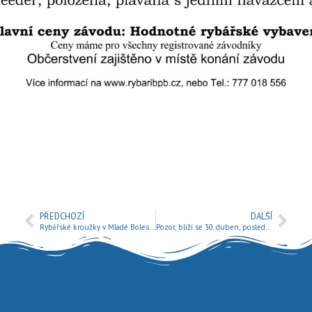
PŘEDCHOZÍ
DALŠÍ
Rybářské kroužky v Mladé Boleslavi zahájily úklidy revírů
Pozor, blíží se 30. duben, poslední termín na zaplacení členského příspěvku