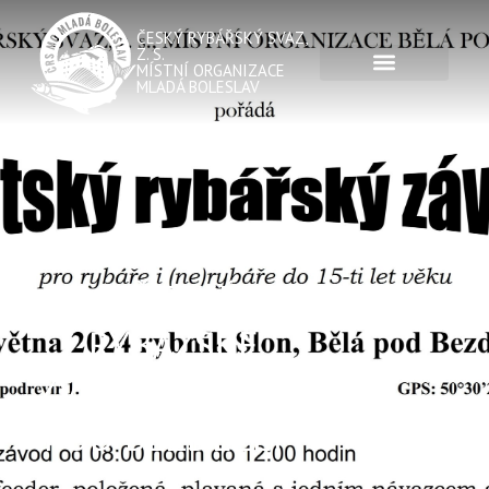
ČESKÝ RYBÁŘSKÝ SVAZ,
Z. S.
MÍSTNÍ ORGANIZACE
MLADÁ BOLESLAV
DĚTSKÉ
RYBÁŽSKÉ
ZVODY MO BĚLÁ
POD BEZDĚZEM