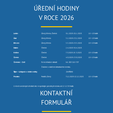
ÚŘEDNÍ HODINY
V ROCE 2026
Leden
Úterý, Středa, Čtvrtek
6.1.2026-29.1.2026
10 –16 hodin
Únor
Úterý, Středa
3.2.2026-25.2.2026
10 –16 hodin
Březen
Úterý, Středa
3.3.2026-25.3.2026
10–16 hodin
Duben
Čtvrtek
2.4.2026-30.4.2026
Květen
Čtvrtek
7.5.2026-28.5.2026
10–16 hodin
Červen
Čtvrtek
4.6.2026-25.6.2026
10–16 hodin
Červenec -Září
Po telefonické dohodě
tel. 603 910 557
Žádáme o dodržení dohodnutého termínu.
Říjen – Listopad a státní svátky
ZAVŘENO
Prosinec
Pondělí, Úterý
7.12.2026-22.12.2026
10–16 hodin
U všech uvedených úředních dnů respektujte polední přestávku od 12-12:30 hodin.
KONTAKTNÍ
FORMULÁŘ