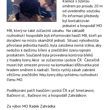
Klenice s Jizerou
směrem po proudu 20 m
od uvedeného soutoku.
Po informaci předsedy
byl kontaktován
jednatel a hospodář MO
MB, který se také zúčastnil zásahu. Na základě
rozhodnutí hospodáře byli informováni hasiči MB, kteří po
doražení na místo okamžitě jednali. Situaci vyhodnotila
přivolaná jednotka hasičů, byla založena norná stěna, aby
nedošlo k dalšímu šíření a znečištění Jizery ropným
produktem. Současně byla provedena kontrola břehů
z hladiny Jizery. Akce se zúčastnila i policie ČR. Částečně
musel být omezen provoz na komunikaci křižovatka pod
hradem směrem k nádraží. Tento rychlý zásah zabránil
většímu znečištění řeky Jizery díky rychlému rozhodnutí
členu MO.
Poděkování patří hasičům i policii ČR a př. Smetanovi,
Bačinovi st., Bačinovi ml. a hospodáři Zahrádkovi.
Za výbor MO Radek Zahrádka