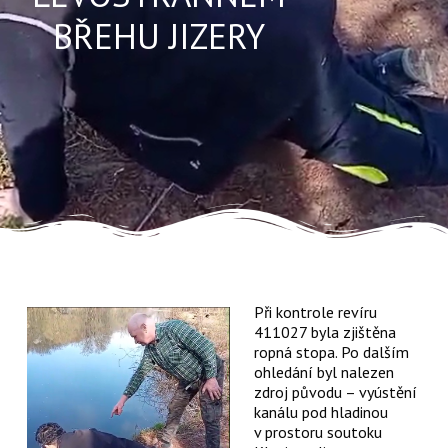
BŘEHU JIZERY
Při kontrole revíru
411027 byla zjištěna
ropná stopa. Po dalším
ohledání byl nalezen
zdroj původu – vyústění
kanálu pod hladinou
v prostoru soutoku