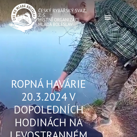
ČESKÝ RYBÁŘSKÝ SVAZ,
Z. S.
MÍSTNÍ ORGANIZACE
MLADÁ BOLESLAV
ROPNÁ HAVÁRIE
20.3.2024 V
DOPOLEDNÍCH
HODINÁCH NA
LEVOSTRANNÉM