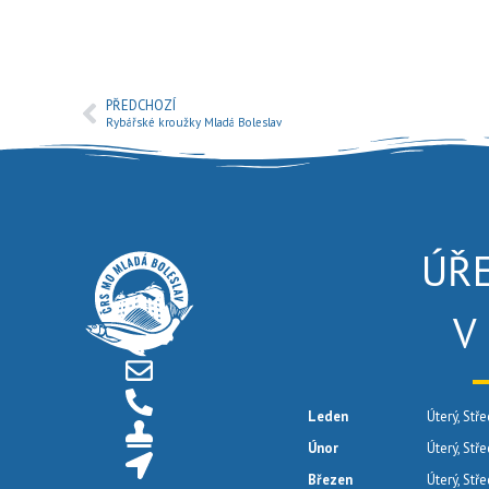
PŘEDCHOZÍ
Rybářské kroužky Mladá Boleslav
ÚŘ
V
Leden
Úterý, Stře
Únor
Úterý, Stř
Březen
Úterý, Stř