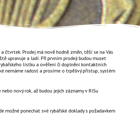
í a čtvrtek. Prodej má nově hodně změn, těší se na Vás
tě upravuje a ladí. Při prvním prodeji budou muset
rybářského lístku a ověření či doplnění kontaktních
také nemáme radost a prosíme o trpělivý přístup, systém
 nebo nový rok, až budou jejich záznamy v RISu
 zde možné ponechat své rybářské doklady s požadavkem