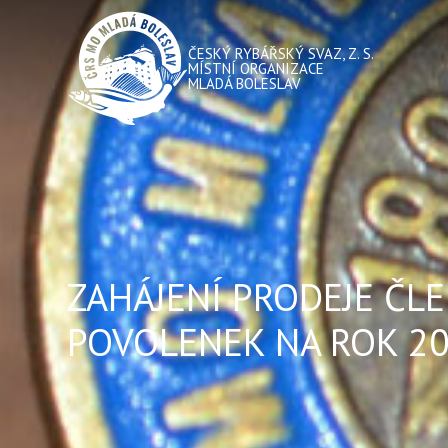
ČESKÝ RYBÁŘSKÝ SVAZ, Z. S.
MÍSTNÍ ORGANIZACE
MLADÁ BOLESLAV
ZAHÁJENÍ PRODEJE ČL
POVOLENEK NA ROK 2