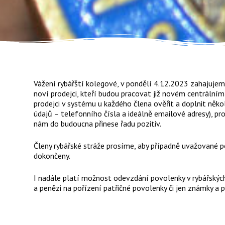
Vážení rybářští kolegové, v pondělí 4.12.2023 zahajujem
noví prodejci, kteří budou pracovat již novém centrální
prodejci v systému u každého člena ověřit a doplnit něko
údajů – telefonního čísla a ideálně emailové adresy), p
nám do budoucna přinese řadu pozitiv.
Členy rybářské stráže prosíme, aby případně uvažované p
dokončeny.
I nadále platí možnost odevzdání povolenky v rybářský
a penězi na pořízení patřičné povolenky či jen známky a