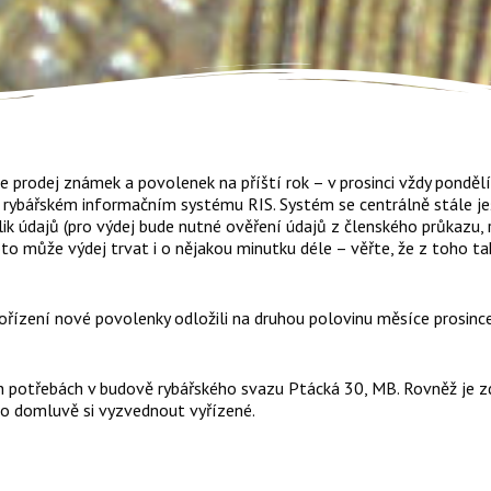
e prodej známek a povolenek na příští rok – v prosinci vždy ponděl
m rybářském informačním systému RIS. Systém se centrálně stále ješ
lik údajů (pro výdej bude nutné ověření údajů z členského průkazu, 
roto může výdej trvat i o nějakou minutku déle – věřte, že z toho 
ořízení nové povolenky odložili na druhou polovinu měsíce prosince
ch potřebách v budově rybářského svazu Ptácká 30, MB. Rovněž je
 po domluvě si vyzvednout vyřízené.