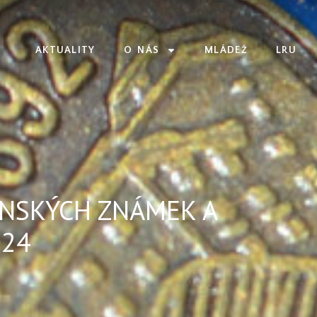
AKTUALITY
O NÁS
MLÁDEŽ
LRU
ENSKÝCH ZNÁMEK A
024