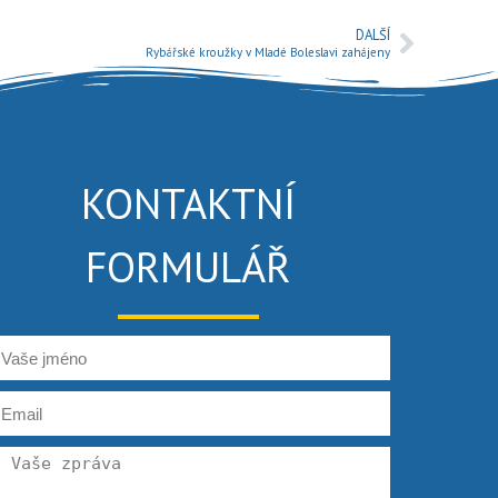
DALŠÍ
Rybářské kroužky v Mladé Boleslavi zahájeny
KONTAKTNÍ
FORMULÁŘ