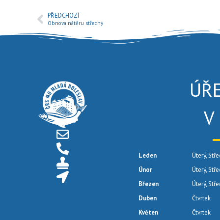
PŘEDCHOZÍ
Obnova nátěru střechy
ÚŘ
V
Leden
Úterý, Stře
Únor
Úterý, Stř
Březen
Úterý, Stř
Duben
Čtvrtek
Květen
Čtvrtek