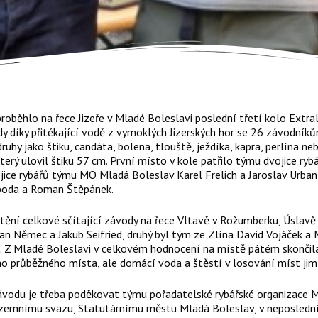
roběhlo na řece Jizeře v Mladé Boleslavi poslední třetí kolo Extrali
díky přitékající vodě z vymoklých Jizerských hor se 26 závodníkům 
 druhy jako štiku, candáta, bolena, tlouště, ježdíka, kapra, perlína 
terý ulovil štiku 57 cm. První místo v kole patřilo týmu dvojice r
ice rybářů týmu MO Mladá Boleslav Karel Frelich a Jaroslav Urban,
oboda a Roman Štěpánek.
ění celkové sčítající závody na řece Vltavě v Rožumberku, Úslavě v
n Němec a Jakub Seifried, druhý byl tým ze Zlína David Vojáček a M
Z Mladé Boleslavi v celkovém hodnocení na místě pátém skončila n
o průběžného místa, ale domácí voda a štěstí v losování míst jim
vodu je třeba poděkovat týmu pořadatelské rybářské organizace 
zemnímu svazu, Statutárnímu městu Mladá Boleslav, v neposlední