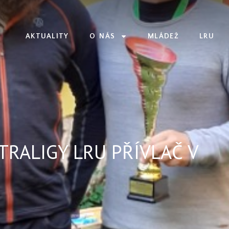
AKTUALITY
O NÁS
MLÁDEŽ
LRU
TRALIGY LRU PŘÍVLAČ V