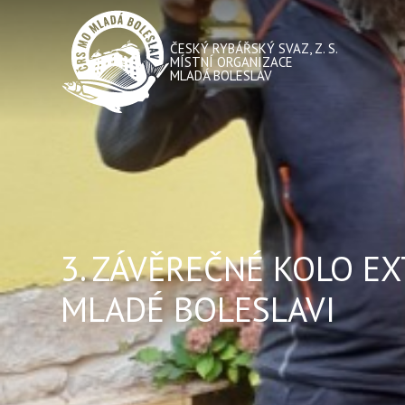
ČESKÝ RYBÁŘSKÝ SVAZ, Z. S.
MÍSTNÍ ORGANIZACE
MLADÁ BOLESLAV
3. ZÁVĚREČNÉ KOLO EX
MLADÉ BOLESLAVI