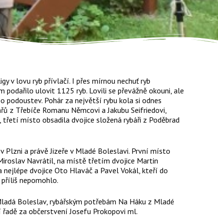
gy v lovu ryb přívlačí. I přes mírnou nechuť ryb
podařilo ulovit 1125 ryb. Lovili se převážně okouni, ale
nebo podoustev. Pohár za největší rybu kola si odnes
ybářů z Třebíče Romanu Němcovi a Jakubu Seifriedovi,
 třetí místo obsadila dvojice složená rybáři z Poděbrad
 Plzni a právě Jizeře v Mladé Boleslavi. První místo
iroslav Navrátil, na místě třetím dvojice Martin
ejlépe dvojice Oto Hlaváč a Pavel Vokál, kteří do
 příliš nepomohlo.
Mladá Boleslav, rybářským potřebám Na Háku z Mladé
 řadě za občerstvení Josefu Prokopovi ml.