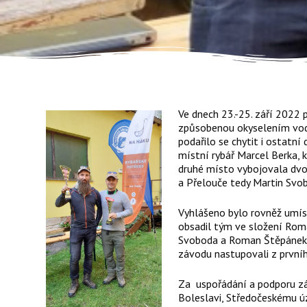
Ve dnech 23.-25. září 2022 p
způsobenou okyselením vody 
podařilo se chytit i ostatní
místní rybář Marcel Berka, k
druhé místo vybojovala dvoj
a Přelouče tedy Martin Sv
Vyhlášeno bylo rovněž umíst
obsadil tým ve složení Roma
Svoboda a Roman Štěpánek. 
závodu nastupovali z prvníh
Za uspořádání a podporu zá
Boleslavi, Středočeskému ú