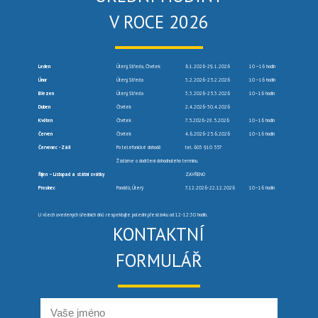
V ROCE 2026
Leden
Úterý, Středa, Čtvrtek
6.1.2026-29.1.2026
10 –16 hodin
Únor
Úterý, Středa
3.2.2026-25.2.2026
10 –16 hodin
Březen
Úterý, Středa
3.3.2026-25.3.2026
10–16 hodin
Duben
Čtvrtek
2.4.2026-30.4.2026
Květen
Čtvrtek
7.5.2026-28.5.2026
10–16 hodin
Červen
Čtvrtek
4.6.2026-25.6.2026
10–16 hodin
Červenec -Září
Po telefonické dohodě
tel. 603 910 557
Žádáme o dodržení dohodnutého termínu.
Říjen – Listopad a státní svátky
ZAVŘENO
Prosinec
Pondělí, Úterý
7.12.2026-22.12.2026
10–16 hodin
U všech uvedených úředních dnů respektujte polední přestávku od 12-12:30 hodin.
KONTAKTNÍ
FORMULÁŘ