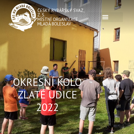
ČESKÝ RYBÁŘSKÝ SVAZ,
Z. S.
MÍSTNÍ ORGANIZACE
MLADÁ BOLESLAV
OKRESNÍ KOLO
ZLATÉ UDICE
2022