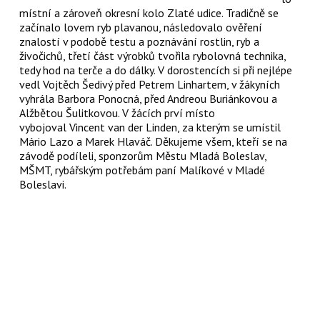
místní a zároveň okresní kolo Zlaté udice. Tradičně se
začínalo lovem ryb plavanou, následovalo ověření
znalostí v podobě testu a poznávání rostlin, ryb a
živočichů, třetí část výrobků tvořila rybolovná technika,
tedy hod na terče a do dálky. V dorostencích si při nejlépe
vedl Vojtěch Šedivý před Petrem Linhartem, v žákyních
vyhrála Barbora Ponocná, před Andreou Buriánkovou a
Alžbětou Šulitkovou. V žácích prví místo
vybojoval Vincent van der Linden, za kterým se umístil
Mário Lazo a Marek Hlaváč. Děkujeme všem, kteří se na
závodě podíleli, sponzorům Městu Mladá Boleslav,
MŠMT, rybářským potřebám paní Malíkové v Mladé
Boleslavi.