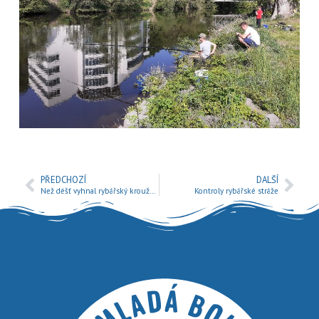
PŘEDCHOZÍ
DALŠÍ
Než déšť vyhnal rybářský kroužek od vody
Kontroly rybářské stráže