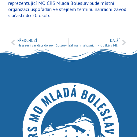
reprezentující MO ČRS Mladá Boleslav bude místní
organizací uspořádán ve stejném termínu náhradní závod
s účastí do 20 osob.
PŘEDCHOZÍ
DALŠÍ
Nasazení candáta do revírů Jizery
Zahájení letošních kroužků v Mladé Boleslavi