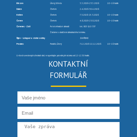
Březen
Úterý, Středa
3.3.2026-25.3.2026
10–16 hodin
Duben
Čtvrtek
2.4.2026-30.4.2026
Květen
Čtvrtek
7.5.2026-28.5.2026
10–16 hodin
Červen
Čtvrtek
4.6.2026-25.6.2026
10–16 hodin
Červenec -Září
Po telefonické dohodě
tel. 603 910 557
Žádáme o dodržení dohodnutého termínu.
Říjen – Listopad a státní svátky
ZAVŘENO
Prosinec
Pondělí, Úterý
7.12.2026-22.12.2026
10–16 hodin
U všech uvedených úředních dnů respektujte polední přestávku od 12-12:30 hodin.
KONTAKTNÍ
FORMULÁŘ