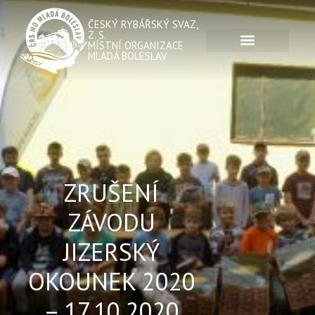
ČESKÝ RYBÁŘSKÝ SVAZ,
Z. S.
MÍSTNÍ ORGANIZACE
MLADÁ BOLESLAV
ZRUŠENÍ
ZÁVODU
JIZERSKÝ
OKOUNEK 2020
– 17.10.2020