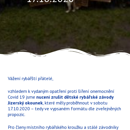
Vážení rybářští přátelé,
vzhledem k vydaným opatření proti šíření onemocnění
Covid 19 jsme
nuceni zrušit dětské rybářské závody
Jizerský okounek
, které měly proběhnout v sobotu
17.10.2020 – tedy ve vypsaném formátu dle zveřejněných
propozic.
Pro členy místního rybářského kroužku a stálé závodníky