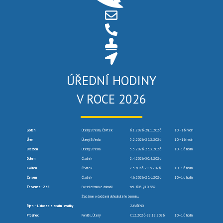
ÚŘEDNÍ HODINY
V ROCE 2026
Leden
Úterý, Středa, Čtvrtek
6.1.2026-29.1.2026
10 –16 hodin
Únor
Úterý, Středa
3.2.2026-25.2.2026
10 –16 hodin
Březen
Úterý, Středa
3.3.2026-25.3.2026
10–16 hodin
Duben
Čtvrtek
2.4.2026-30.4.2026
Květen
Čtvrtek
7.5.2026-28.5.2026
10–16 hodin
Červen
Čtvrtek
4.6.2026-25.6.2026
10–16 hodin
Červenec -Září
Po telefonické dohodě
tel. 603 910 557
Žádáme o dodržení dohodnutého termínu.
Říjen – Listopad a státní svátky
ZAVŘENO
Prosinec
Pondělí, Úterý
7.12.2026-22.12.2026
10–16 hodin