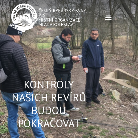
ČESKÝ RYBÁŘSKÝ SVAZ,
Z. S.
MÍSTNÍ ORGANIZACE
MLADÁ BOLESLAV
KONTROLY
NAŠICH REVÍRŮ
BUDOU
POKRAČOVAT