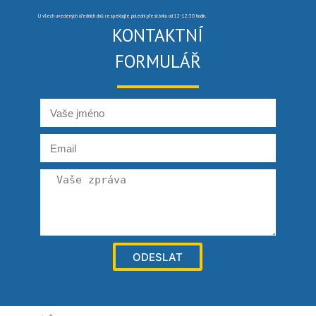
U všech uvedených úředních dnů respektujte polední přestávku od 12-12:30 hodin.
KONTAKTNÍ
FORMULÁŘ
ODESLAT