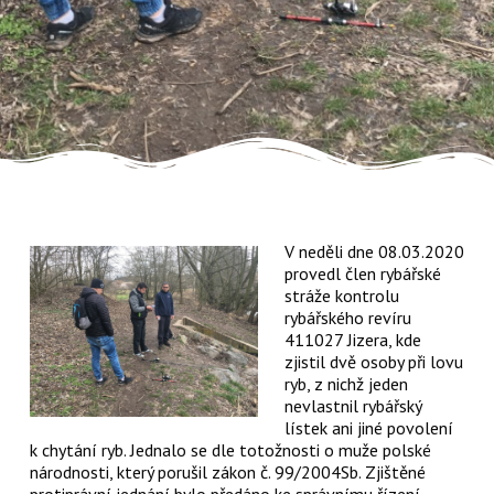
V neděli dne 08.03.2020
provedl člen rybářské
stráže kontrolu
rybářského revíru
411027 Jizera, kde
zjistil dvě osoby při lovu
ryb, z nichž jeden
nevlastnil rybářský
lístek ani jiné povolení
k chytání ryb. Jednalo se dle totožnosti o muže polské
národnosti, který porušil zákon č. 99/2004Sb. Zjištěné
protiprávní jednání bylo předáno ke správnímu řízení