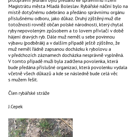
Magistrátu města Mladá Boleslav. Rybářské náčiní bylo na
místě dotyčnému odebráno a předáno správnímu orgánu
příslušnému odboru, jako důkaz. Druhý zjištěný muž dle
totožnosti rovněž občan polské národnosti, který chytal
ryby nepovoleným způsobem a to lovem přívlačí v době
hájení dravých ryb. Dále muž neměl u sebe povinnou
výbavu (podběrák) a v dalším případě ještě zjištěno, že
muž neměl řádně zapsanou docházku k rybolovu a
v předchozích záznamech docházka nesprávně vyplněná.
V tomto případě muži byla zadržena povolenka, která
bude předána příslušné organizaci, která povolenku vydala
včetně všech důkazů a kde se následně bude celá věc
s mužem řešit.
Člen rybářské stráže
J.Cepek