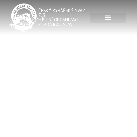
ČESKÝ RYBÁŘSKÝ SVAZ,
Z. S.
MÍSTNÍ ORGANIZACE
MLADÁ BOLESLAV
CENY
POVOLENEK NA
ROK 2020