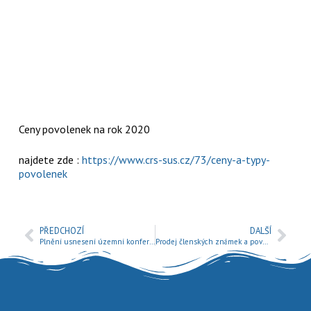
Ceny povolenek na rok 2020
najdete zde :
https://www.crs-sus.cz/73/ceny-a-typy-
povolenek
PŘEDCHOZÍ
DALŠÍ
Plnění usnesení územní konference SÚS ČRS
Prodej členských známek a povolenek začal