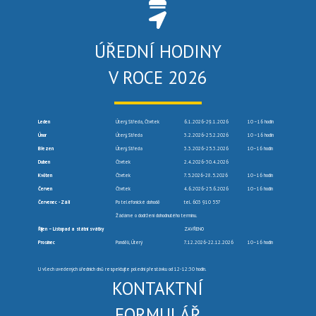
ÚŘEDNÍ HODINY
V ROCE 2026
Leden
Úterý, Středa, Čtvrtek
6.1.2026-29.1.2026
10 –16 hodin
Únor
Úterý, Středa
3.2.2026-25.2.2026
10 –16 hodin
Březen
Úterý, Středa
3.3.2026-25.3.2026
10–16 hodin
Duben
Čtvrtek
2.4.2026-30.4.2026
Květen
Čtvrtek
7.5.2026-28.5.2026
10–16 hodin
Červen
Čtvrtek
4.6.2026-25.6.2026
10–16 hodin
Červenec -Září
Po telefonické dohodě
tel. 603 910 557
Žádáme o dodržení dohodnutého termínu.
Říjen – Listopad a státní svátky
ZAVŘENO
Prosinec
Pondělí, Úterý
7.12.2026-22.12.2026
10–16 hodin
U všech uvedených úředních dnů respektujte polední přestávku od 12-12:30 hodin.
KONTAKTNÍ
FORMULÁŘ