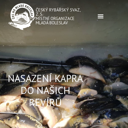
ČESKÝ RYBÁŘSKÝ SVAZ,
Z. S.
MÍSTNÍ ORGANIZACE
MLADÁ BOLESLAV
NASAZENÍ KAPRA
DO NAŠICH
REVÍRŮ