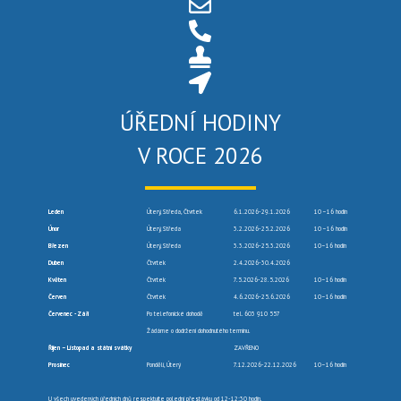
ÚŘEDNÍ HODINY
V ROCE 2026
Leden
Úterý, Středa, Čtvrtek
6.1.2026-29.1.2026
10 –16 hodin
Únor
Úterý, Středa
3.2.2026-25.2.2026
10 –16 hodin
Březen
Úterý, Středa
3.3.2026-25.3.2026
10–16 hodin
Duben
Čtvrtek
2.4.2026-30.4.2026
Květen
Čtvrtek
7.5.2026-28.5.2026
10–16 hodin
Červen
Čtvrtek
4.6.2026-25.6.2026
10–16 hodin
Červenec -Září
Po telefonické dohodě
tel. 603 910 557
Žádáme o dodržení dohodnutého termínu.
Říjen – Listopad a státní svátky
ZAVŘENO
Prosinec
Pondělí, Úterý
7.12.2026-22.12.2026
10–16 hodin
U všech uvedených úředních dnů respektujte polední přestávku od 12-12:30 hodin.