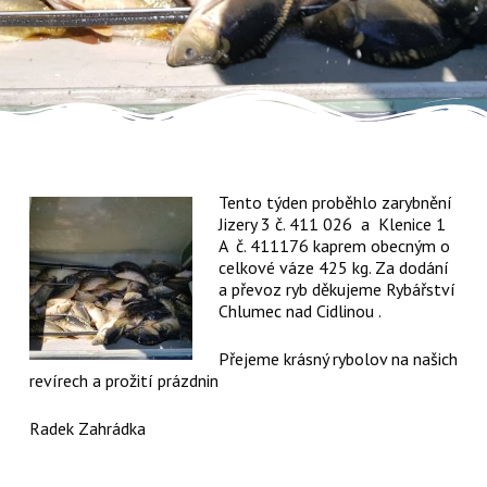
Tento týden proběhlo zarybnění
Jizery 3 č. 411 026 a Klenice 1
A č. 411176 kaprem obecným o
celkové váze 425 kg. Za dodání
a převoz ryb děkujeme Rybářství
Chlumec nad Cidlinou .
Přejeme krásný rybolov na našich
revírech a prožití prázdnin
Radek Zahrádka