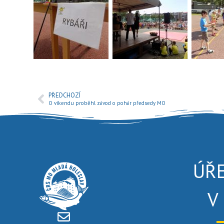
PŘEDCHOZÍ
O víkendu proběhl závod o pohár předsedy MO
ÚŘ
V