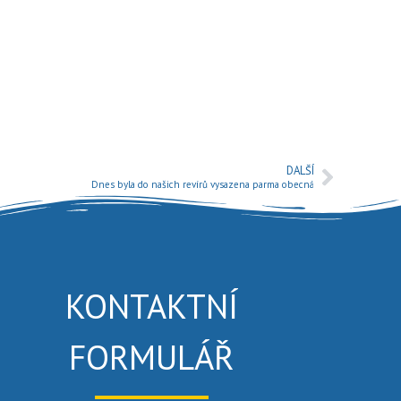
DALŠÍ
Dnes byla do našich revírů vysazena parma obecná
KONTAKTNÍ
FORMULÁŘ