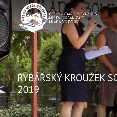
ČESKÝ RYBÁŘSKÝ SVAZ, Z. S.
MÍSTNÍ ORGANIZACE
MLADÁ BOLESLAV
RYBÁŘSKÝ KROUŽEK S
2019