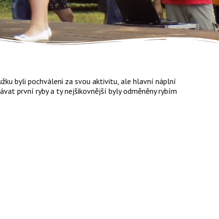
ku byli pochváleni za svou aktivitu, ale hlavní náplní
ávat první ryby a ty nejšikovnější byly odměněny rybím