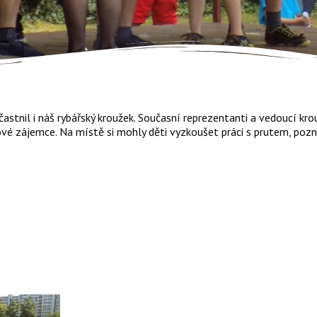
tnil i náš rybářský kroužek. Současní reprezentanti a vedoucí krouž
vé zájemce. Na místě si mohly děti vyzkoušet práci s prutem, pozn