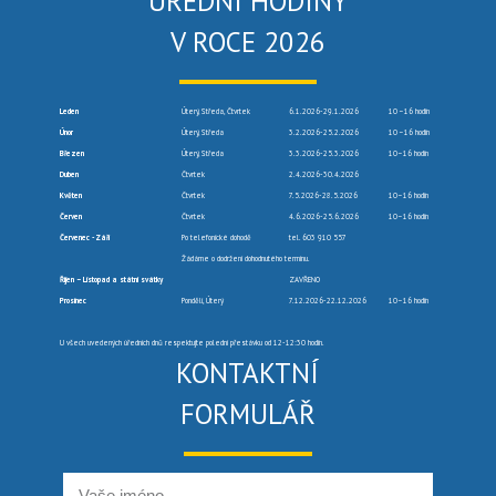
ÚŘEDNÍ HODINY
V ROCE 2026
Leden
Úterý, Středa, Čtvrtek
6.1.2026-29.1.2026
10 –16 hodin
Únor
Úterý, Středa
3.2.2026-25.2.2026
10 –16 hodin
Březen
Úterý, Středa
3.3.2026-25.3.2026
10–16 hodin
Duben
Čtvrtek
2.4.2026-30.4.2026
Květen
Čtvrtek
7.5.2026-28.5.2026
10–16 hodin
Červen
Čtvrtek
4.6.2026-25.6.2026
10–16 hodin
Červenec -Září
Po telefonické dohodě
tel. 603 910 557
Žádáme o dodržení dohodnutého termínu.
Říjen – Listopad a státní svátky
ZAVŘENO
Prosinec
Pondělí, Úterý
7.12.2026-22.12.2026
10–16 hodin
U všech uvedených úředních dnů respektujte polední přestávku od 12-12:30 hodin.
KONTAKTNÍ
FORMULÁŘ