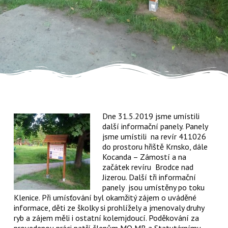
Dne 31.5.2019 jsme umístili
další informační panely. Panely
jsme umístili na revír 411026
do prostoru hřiště Krnsko, dále
Kocanda – Zámostí a na
začátek revíru Brodce nad
Jizerou. Další tři informační
panely jsou umístěny po toku
Klenice. Při umísťování byl okamžitý zájem o uváděné
informace, děti ze školky si prohlížely a jmenovaly druhy
ryb a zájem měli i ostatní kolemjdoucí. Poděkování za
provedenou práci patří členům MO MB a Statutárnímu