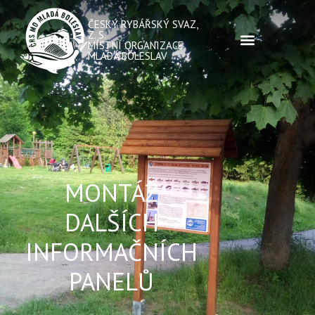
ČESKÝ RYBÁŘSKÝ SVAZ,
Z. S.
MÍSTNÍ ORGANIZACE
MLADÁ BOLESLAV
MONTÁŽ
DALŠÍCH
INFORMAČNÍCH
PANELŮ