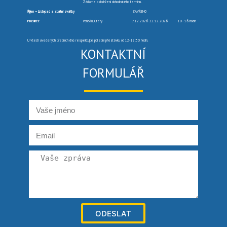
Žádáme o dodržení dohodnutého termínu.
Říjen – Listopad a státní svátky
ZAVŘENO
Prosinec
Pondělí, Úterý
7.12.2026-22.12.2026
10–16 hodin
U všech uvedených úředních dnů respektujte polední přestávku od 12-12:30 hodin.
KONTAKTNÍ
FORMULÁŘ
ODESLAT