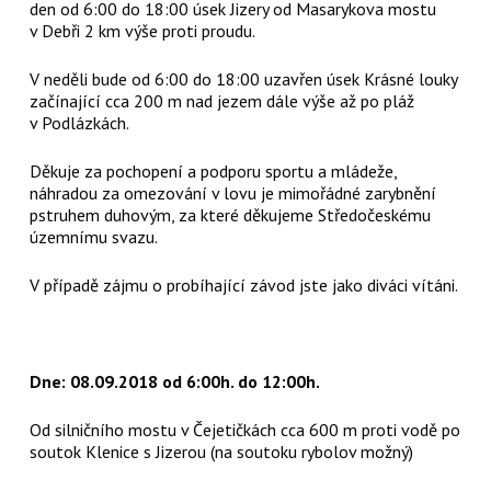
den od 6:00 do 18:00 úsek Jizery od Masarykova mostu
v Debři 2 km výše proti proudu.
V neděli bude od 6:00 do 18:00 uzavřen úsek Krásné louky
začínající cca 200 m nad jezem dále výše až po pláž
v Podlázkách.
Děkuje za pochopení a podporu sportu a mládeže,
náhradou za omezování v lovu je mimořádné zarybnění
pstruhem duhovým, za které děkujeme Středočeskému
územnímu svazu.
V případě zájmu o probíhající závod jste jako diváci vítáni.
Dne: 08.09.2018 od 6:00h. do 12:00h.
Od silničního mostu v Čejetičkách cca 600 m proti vodě po
soutok Klenice s Jizerou (na soutoku rybolov možný)