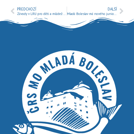
PŘEDCHOZÍ
DALŠÍ
Závody v LRU pro děti a mládež – Mladá Boleslav 2.9.2018
Mladá Boleslav má nového juniorského mezinárodního mistra České republiky v přívlači