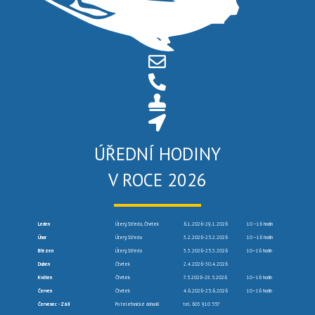
ÚŘEDNÍ HODINY
V ROCE 2026
Leden
Úterý, Středa, Čtvrtek
6.1.2026-29.1.2026
10 –16 hodin
Únor
Úterý, Středa
3.2.2026-25.2.2026
10 –16 hodin
Březen
Úterý, Středa
3.3.2026-25.3.2026
10–16 hodin
Duben
Čtvrtek
2.4.2026-30.4.2026
Květen
Čtvrtek
7.5.2026-28.5.2026
10–16 hodin
Červen
Čtvrtek
4.6.2026-25.6.2026
10–16 hodin
Červenec -Září
Po telefonické dohodě
tel. 603 910 557