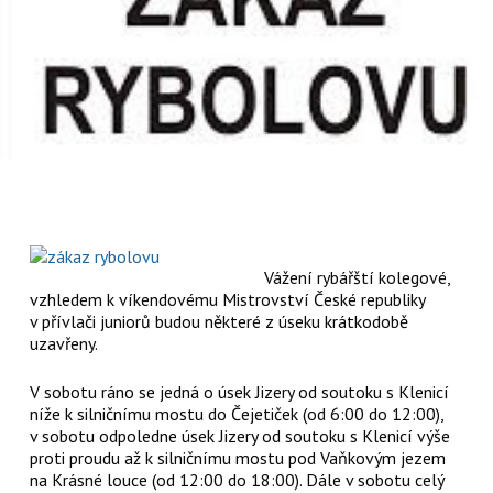
Vážení rybářští kolegové,
vzhledem k víkendovému Mistrovství České republiky
v přívlači juniorů budou některé z úseku krátkodobě
uzavřeny.
V sobotu ráno se jedná o úsek Jizery od soutoku s Klenicí
níže k silničnímu mostu do Čejetiček (od 6:00 do 12:00),
v sobotu odpoledne úsek Jizery od soutoku s Klenicí výše
proti proudu až k silničnímu mostu pod Vaňkovým jezem
na Krásné louce (od 12:00 do 18:00). Dále v sobotu celý