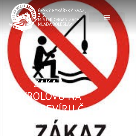
ČESKÝ RYBÁŘSKÝ SVAZ,
Z. S.
MÍSTNÍ ORGANIZACE
MLADÁ BOLESLAV
ZÁKAZ
RYBOLOVU NA
ČÁSTI REVÍRU Č.
411 027 JIZERA 4