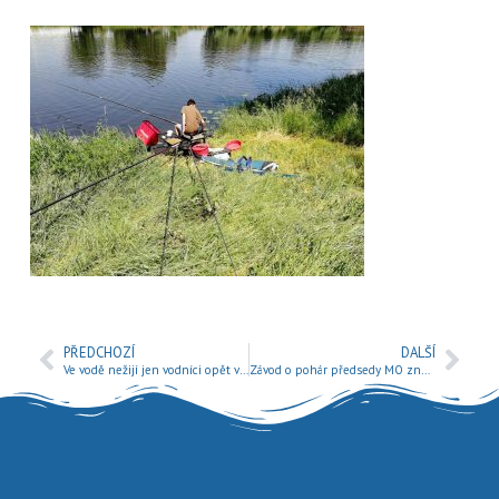
PŘEDCHOZÍ
DALŠÍ
Ve vodě nežijí jen vodníci opět v Mladé Boleslavi
Závod o pohár předsedy MO zná vítěze ročníku 2018