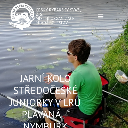
ČESKÝ RYBÁŘSKÝ SVAZ,
Z. S.
MÍSTNÍ ORGANIZACE
MLADÁ BOLESLAV
JARNÍ KOLO
STŘEDOČESKÉ
JUNIORKY V LRU
PLAVANÁ –
NYMBURK