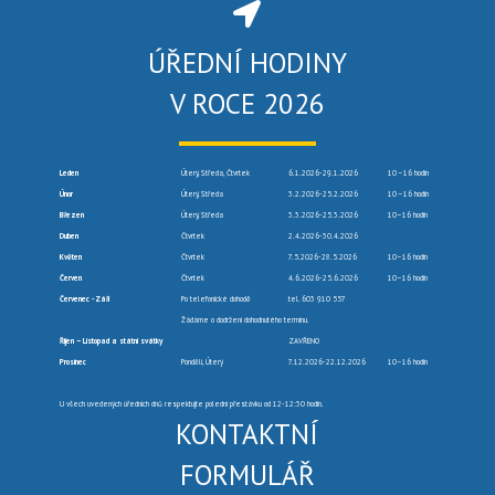
ÚŘEDNÍ HODINY
V ROCE 2026
Leden
Úterý, Středa, Čtvrtek
6.1.2026-29.1.2026
10 –16 hodin
Únor
Úterý, Středa
3.2.2026-25.2.2026
10 –16 hodin
Březen
Úterý, Středa
3.3.2026-25.3.2026
10–16 hodin
Duben
Čtvrtek
2.4.2026-30.4.2026
Květen
Čtvrtek
7.5.2026-28.5.2026
10–16 hodin
Červen
Čtvrtek
4.6.2026-25.6.2026
10–16 hodin
Červenec -Září
Po telefonické dohodě
tel. 603 910 557
Žádáme o dodržení dohodnutého termínu.
Říjen – Listopad a státní svátky
ZAVŘENO
Prosinec
Pondělí, Úterý
7.12.2026-22.12.2026
10–16 hodin
U všech uvedených úředních dnů respektujte polední přestávku od 12-12:30 hodin.
KONTAKTNÍ
FORMULÁŘ