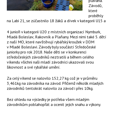
plavaná.
Závodů,
které
proběhly
na Labi 21, se zúčastnilo 18 žáků a dívek v kategorii U15 a
4 junioři v kategorii U20 z místních organizací Nymburk,
Mladá Boleslav, Rakovník a Plaňany. Mezi nimi také 5. dětí
z naší MO, které navštěvují rybářský kroužek v DDM
v Mladé Boleslavi. Závody byly součástí Středočeské
juniorky pro rok 2018. Naše děti se v konkurenci
středočeských závodníků neztratili a během celého
víkendu všichni naši mladí závodníci ukazovali svou
šikovnost a své rybářské umění.
Za celý víkend se nalovilo 152,27 kg což je v průměru
3,461kg na závodníka na závod. Přičemž několik mladých
závodníků tentokrát nalovilo za závod i přes 10kg.
Bez ohledu na výsledky je potřeba všem mladým
závodníkům poblahopřát a ocenit jejich snahu a výkony.