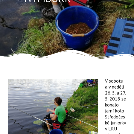
V sobotu
a v neděli
26. 5. a 27.
5. 2018 se
konalo
jarní kolo
Středočes
ké juniorky
v LRU