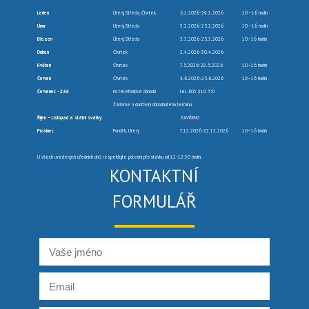
Leden
Úterý, Středa, Čtvrtek
6.1.2026-29.1.2026
10 –16 hodin
Únor
Úterý, Středa
3.2.2026-25.2.2026
10 –16 hodin
Březen
Úterý, Středa
3.3.2026-25.3.2026
10–16 hodin
Duben
Čtvrtek
2.4.2026-30.4.2026
Květen
Čtvrtek
7.5.2026-28.5.2026
10–16 hodin
Červen
Čtvrtek
4.6.2026-25.6.2026
10–16 hodin
Červenec -Září
Po telefonické dohodě
tel. 603 910 557
Žádáme o dodržení dohodnutého termínu.
Říjen – Listopad a státní svátky
ZAVŘENO
Prosinec
Pondělí, Úterý
7.12.2026-22.12.2026
10–16 hodin
U všech uvedených úředních dnů respektujte polední přestávku od 12-12:30 hodin.
KONTAKTNÍ
FORMULÁŘ