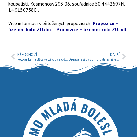
koupališti, Kosmonosy 293 06, souřadnice 50.4442697N,
14.9150758E .
Více informací v přiložených propozicích:
Propozice –
územní kolo ZU.doc
Propozice – územní kolo ZU.pdf
PŘEDCHOZÍ
DALŠÍ
Pozvánka na dětské závody a dětský den v Bělé p/Bezdězem
Oprava fasády domu byla zahájena.