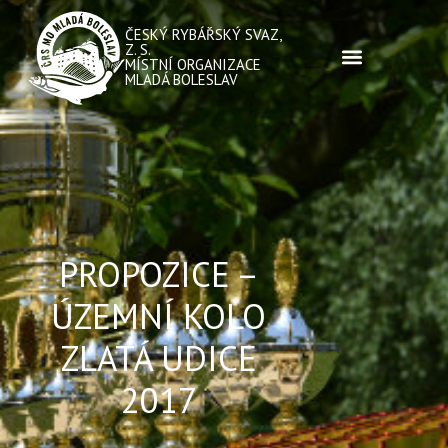
ČESKÝ RYBÁŘSKÝ SVAZ,
Z. S.
MÍSTNÍ ORGANIZACE
MLADÁ BOLESLAV
PROPOZICE –
ÚZEMNÍ KOLO
ZLATÁ UDICE
2017